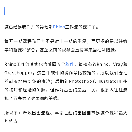
引言
这已经是我们开的第七期
Rhino
工作流的课程了。
每开一期课程我们并不是对上一期的重复，而更多的是以往教
学和新课程整合，甚至之前的视频会直接拿来当福利赠送。
Rhino工作流其实包含着四五个
软件
，最核心的Rhino、Vray和
Grasshopper，这三个软件的操作是比较难的，所以我们要抽
丝剥茧地喂到你的嘴边；后期的Photoshop和Illustrator更多
的技巧和经验的问题，但作为出图的最后一关，很多人往往忽
视了而失去了效果图的美感。
所以不间断地
出图流程
、事无巨细的
出图细节
是这个课程最大
的特点。