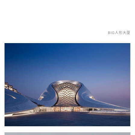
与
登录
注册
景
观
BIG人形大厦
建
筑
专
教
极
速
工
作
流