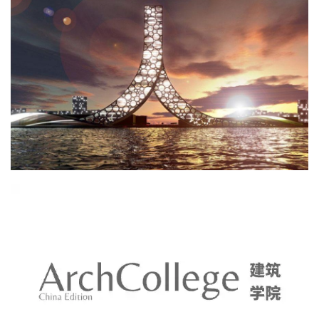
建
筑
设
计
室
内
设
计
城
市