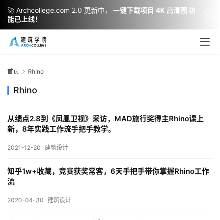
🚀 Archcollege.com 2.0 更新中，
一键下载项目 4K 高清图 功
能已上线！
首页
Rhino
Rhino
从绩点2.8到《凤凰卫视》采访，MAD旅行奖得主Rhino课上
新，8年实践工作流手把手教学。
2021-12-20
建筑设计
建
筑
知乎1w+收藏，竞赛获奖常客，6天手把手带你掌握Rhino工作
设
流
计
2020-04-30
建筑设计