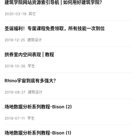
室
建筑学院网站资源索引导航 | 如何用好建筑学院？
内
2020-03-19
其它
设
计
圣诞福利！专属课程免费领取，所有技能一次到位
2019-12-25
建筑设计
城
拱券室内空间表现 | 教程
市
与
2019-10-26
学生
登录
注册
景
观
Rhino宇宙到底有多强大？
2019-08-27
建筑设计
建
场地数据分析系列教程-Bison (2)
筑
专
2019-07-11
学生
教
场地数据分析系列教程-Bison (1)