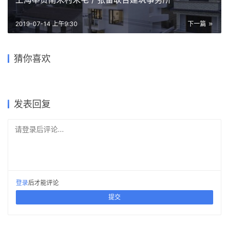
2019-07-14 上午9:30
下一篇
简单几步漫画风格图面带回家
[vray for sketchup渲染教
教程 | 从渲染到后期，如何完
12/17《 SU+vray3.4+PS多
猜你喜欢
~
程]④—案例解析
VIP六大软件精选从入门到中
每日福利 / 设计怎么能缺少童
成一张精彩的剖透视？
软件协同出图流强化营》
阶
趣呢？给你们送一波小人！
2019-03-18
2014-09-12
2017-06-29
2017-12-06
PhotoShop
PhotoShop
2018-01-02
2017-12-08
PhotoShop
建筑设计
建筑设计
图纸
发表回复
请登录后评论...
登录
后才能评论
提交