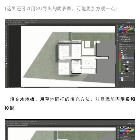
(这里还可以用SU导出的阴影图，可能更加方便一点)
城
市
与
登录
注册
景
观
建
筑
专
教
6.
填充
木地板
，用草地同样的填充方法，注意添加
内阴影和
投影
极
速
工