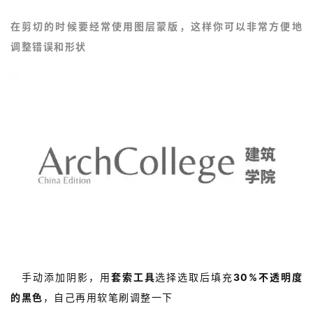
在剪切的时候要经常使用图层蒙版，这样你可以非常方便地
调整错误和形状
建
筑
设
计
室
内
5.
手动添加阴影，用
套索工具
选择选取后填充
30%不透明度
设
计
的黑色
，自己再用软笔刷调整一下