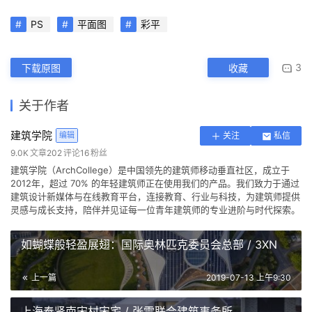
PS
平面图
彩平
3
下载原图
收藏
关于作者
建筑学院
编辑
关注
私信
9.0K
文章
202
评论
16
粉丝
建筑学院（ArchCollege）是中国领先的建筑师移动垂直社区，成立于
2012年，超过 70% 的年轻建筑师正在使用我们的产品。我们致力于通过
建筑设计新媒体与在线教育平台，连接教育、行业与科技，为建筑师提供
灵感与成长支持，陪伴并见证每一位青年建筑师的专业进阶与时代探索。
如蝴蝶般轻盈展翅：国际奥林匹克委员会总部 / 3XN
上一篇
2019-07-13 上午9:30
上海奉贤南宋村宋宅 / 张雷联合建筑事务所