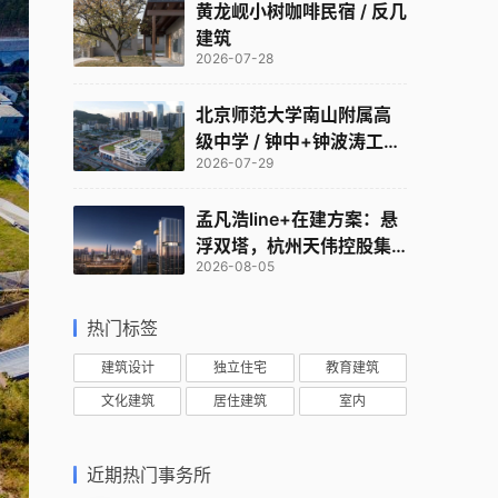
黄龙岘小树咖啡民宿 / 反几
建筑
2026-07-28
北京师范大学南山附属高
级中学 / 钟中+钟波涛工作
2026-07-29
室
孟凡浩line+在建方案：悬
浮双塔，杭州天伟控股集
2026-08-05
团总部
热门标签
建筑设计
独立住宅
教育建筑
文化建筑
居住建筑
室内
近期热门事务所