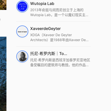
Wutopia Lab
2013年俞挺与闵而尼创立于上海的
Wutopia Lab，是一个以魔幻现实主
瀑
义，创造日常奇迹的全球本地化先锋建
筑设计事务所。Wutopia Lab以复杂系
XaveerdeGeyter
统这种新的思维范式为基础，以上海性
和生活性为介入设计的原点，以建筑为
XDGA（Xaveer De Geyter
工具，从而推动建筑学和社会学进步。
Architects）是1988年由Xaveer De
Wutopia Lab曾在2022 The Plan
Geyter在布鲁塞尔和巴黎创立的建筑、
Award中获Honourable Mention，在
城市与景观设计事务所。事务所以其激
托尼·希罗内斯｜Toni Gironès
2022 DFA中获Merit,2021 Architizer
进的设计方法、多元的专业团队和国际
A+ Firm Awards中获Special
化的作品著称，曾获密斯·凡·德罗奖、
托尼·希罗内斯是西班牙加泰罗尼亚地区
Mention：Best Young Firm，2020 IF
Bigmat奖等多项重要奖项。XDGA主张
备受瞩目的建筑师与教授。他的作品深
Design Award，入选2017、2019、
建筑不是固定功能或解决问题，而是开
深植根于当地环境，擅长运用本土材料
2021年度《安邸AD》AD100榜单，
启场地的潜在可能，处理不确定性，容
与可持续策略，创造性地处理边界、光
2018年Archdaily评选的a selection of
纳多样且未预见的生活场景。其作品涵
线与中间空间的过渡，以此提升空间的
the world’s best Architects，以及
盖文化、教育、居住、商业等多种类
可居住性。其代表作如塞罗巨石陵墓文
Architectural Record 评选的Design
型，遍布欧洲及全球。
化服务空间、巴达洛纳35住宅等，都体
Vanguard，是2018年度唯一入选的中
现了对场地历史的尊重与现代的转译，
国事务所。
展现出一种诗意的、缓慢的建筑叙事。