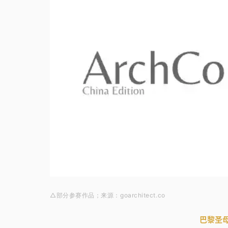
△部分参赛作品；来源：goarchitect.co
巴黎圣