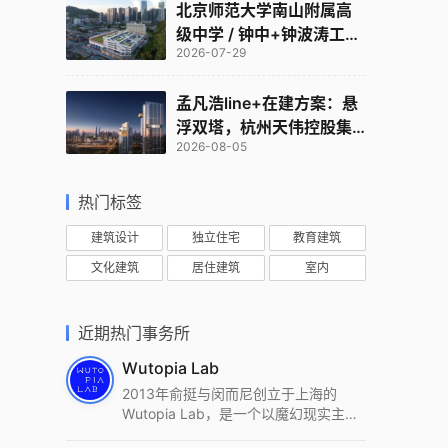
北京师范大学南山附属高
级中学 / 钟中+钟波涛工作
2026-07-29
室
孟凡浩line+在建方案：悬
浮双塔，杭州天伟控股集
2026-08-05
团总部
热门标签
建筑设计
独立住宅
教育建筑
文化建筑
居住建筑
室内
近期热门事务所
Wutopia Lab
2013年俞挺与闵而尼创立于上海的
Wutopia Lab，是一个以魔幻现实主
义，创造日常奇迹的全球本地化先锋建