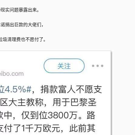
种现实问题暴露出来。
承诺捐出巨款的大佬们，
垃圾清理费也不愿付了。