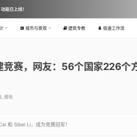
图 功能已上线！
计
城市与景观
建筑专教
极速工作流
竞赛，网友：56个国家226个
！
讯
,
资讯
i 和 Sibei Li，成为竞赛冠军！