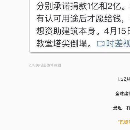
△相关报道微博截图
比起
全球建
最近，
“巴黎