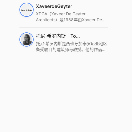
筑设计事务所。Wutopia Lab以复杂系
XaveerdeGeyter
统这种新的思维范式为基础，以上海性
和生活性为介入设计的原点，以建筑为
XDGA（Xaveer De Geyter
工具，从而推动建筑学和社会学进步。
Architects）是1988年由Xaveer De
Wutopia Lab曾在2022 The Plan
Geyter在布鲁塞尔和巴黎创立的建筑、
Award中获Honourable Mention，在
城市与景观设计事务所。事务所以其激
托尼·希罗内斯｜Toni Gironès
2022 DFA中获Merit,2021 Architizer
进的设计方法、多元的专业团队和国际
A+ Firm Awards中获Special
化的作品著称，曾获密斯·凡·德罗奖、
托尼·希罗内斯是西班牙加泰罗尼亚地区
Mention：Best Young Firm，2020 IF
Bigmat奖等多项重要奖项。XDGA主张
备受瞩目的建筑师与教授。他的作品深
Design Award，入选2017、2019、
建筑不是固定功能或解决问题，而是开
深植根于当地环境，擅长运用本土材料
2021年度《安邸AD》AD100榜单，
启场地的潜在可能，处理不确定性，容
与可持续策略，创造性地处理边界、光
2018年Archdaily评选的a selection of
纳多样且未预见的生活场景。其作品涵
线与中间空间的过渡，以此提升空间的
the world’s best Architects，以及
盖文化、教育、居住、商业等多种类
可居住性。其代表作如塞罗巨石陵墓文
Architectural Record 评选的Design
型，遍布欧洲及全球。
化服务空间、巴达洛纳35住宅等，都体
Vanguard，是2018年度唯一入选的中
现了对场地历史的尊重与现代的转译，
国事务所。
展现出一种诗意的、缓慢的建筑叙事。