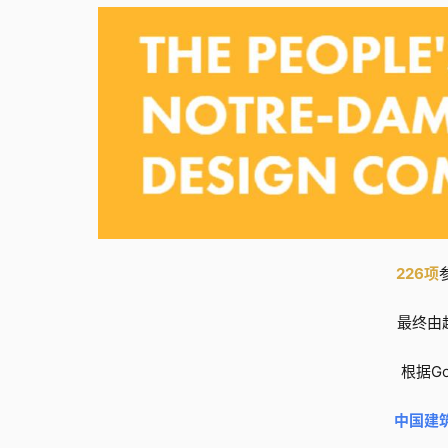
226项
最终由
根据Go
中国建