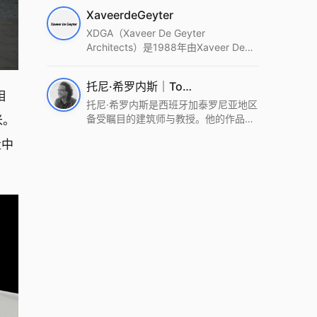
筑设计事务所。Wutopia Lab以复杂系
XaveerdeGeyter
统这种新的思维范式为基础，以上海性
和生活性为介入设计的原点，以建筑为
XDGA（Xaveer De Geyter
工具，从而推动建筑学和社会学进步。
Architects）是1988年由Xaveer De
Wutopia Lab曾在2022 The Plan
Geyter在布鲁塞尔和巴黎创立的建筑、
Award中获Honourable Mention，在
城市与景观设计事务所。事务所以其激
托尼·希罗内斯｜Toni Gironès
2022 DFA中获Merit,2021 Architizer
进的设计方法、多元的专业团队和国际
相
A+ Firm Awards中获Special
化的作品著称，曾获密斯·凡·德罗奖、
托尼·希罗内斯是西班牙加泰罗尼亚地区
Mention：Best Young Firm，2020 IF
Bigmat奖等多项重要奖项。XDGA主张
备受瞩目的建筑师与教授。他的作品深
米。
Design Award，入选2017、2019、
建筑不是固定功能或解决问题，而是开
深植根于当地环境，擅长运用本土材料
量中
2021年度《安邸AD》AD100榜单，
启场地的潜在可能，处理不确定性，容
与可持续策略，创造性地处理边界、光
2018年Archdaily评选的a selection of
纳多样且未预见的生活场景。其作品涵
线与中间空间的过渡，以此提升空间的
the world’s best Architects，以及
盖文化、教育、居住、商业等多种类
可居住性。其代表作如塞罗巨石陵墓文
Architectural Record 评选的Design
型，遍布欧洲及全球。
化服务空间、巴达洛纳35住宅等，都体
Vanguard，是2018年度唯一入选的中
现了对场地历史的尊重与现代的转译，
国事务所。
展现出一种诗意的、缓慢的建筑叙事。