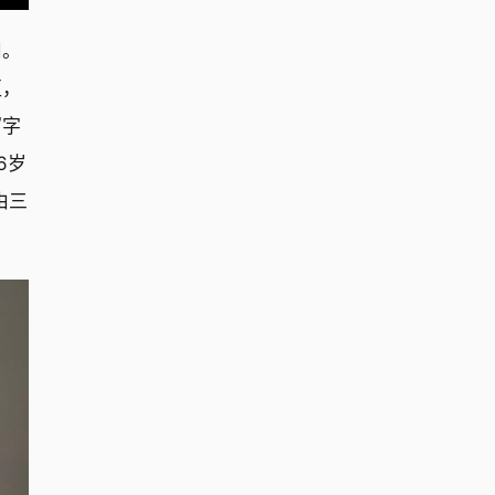
用。
区，
写字
6岁
由三