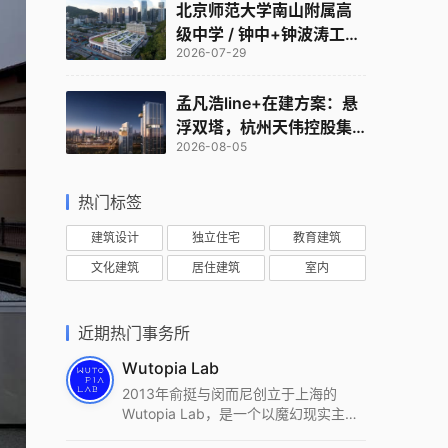
北京师范大学南山附属高
级中学 / 钟中+钟波涛工作
2026-07-29
室
孟凡浩line+在建方案：悬
浮双塔，杭州天伟控股集
2026-08-05
团总部
热门标签
建筑设计
独立住宅
教育建筑
文化建筑
居住建筑
室内
近期热门事务所
Wutopia Lab
2013年俞挺与闵而尼创立于上海的
Wutopia Lab，是一个以魔幻现实主
义，创造日常奇迹的全球本地化先锋建