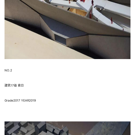
建
筑
设
计
室
NO.2
内
设
建筑17级 索日
计
Grade2017 YEAR2019
城
市