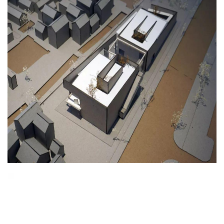
与
登录
注册
景
观
建
筑
专
教
极
速
工
作
流