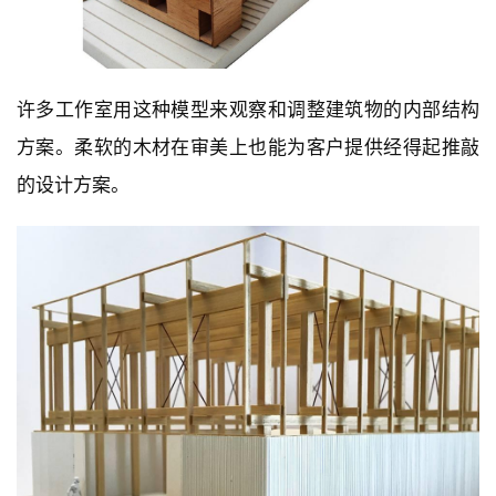
建
许多工作室用这种模型来观察和调整建筑物的内部结构
筑
方案。柔软的木材在审美上也能为客户提供经得起推敲
设
的设计方案。
计
室
内
设
计
城
市