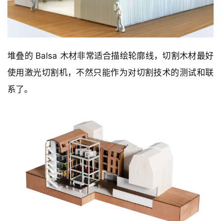
与
登录
注册
景
观
堆叠的 Balsa 木材非常适合描绘轮廓线，切割木材最好
建
使用激光切割机，不然只能作为对切割技术的测试和联
筑
专
系了。
教
极
速
工
作
流