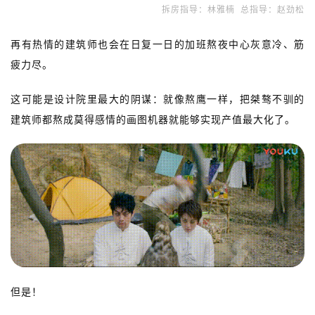
拆房指导：林雅楠  总指导：赵劲松
再有热情的建筑师也会在日复一日的加班熬夜中心灰意冷、筋
疲力尽。
这可能是设计院里最大的阴谋：就像熬鹰一样，把桀骜不驯的
建筑师都熬成莫得感情的画图机器就能够实现产值最大化了。
但是！