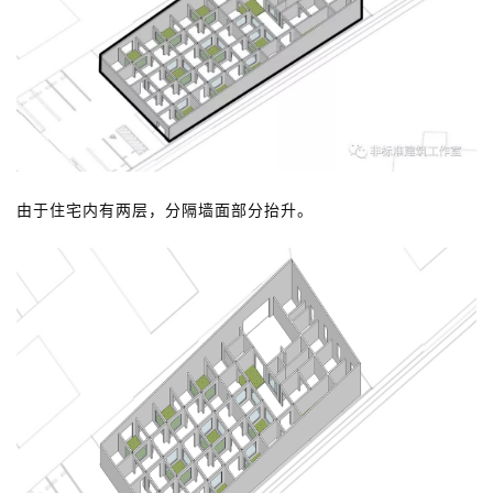
与
登录
注册
景
观
建
筑
专
由于住宅内有两层，分隔墙面部分抬升。
教
极
速
工
作
流