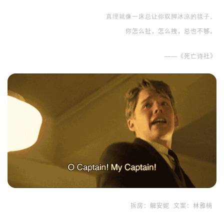
真理就像一床总让你双脚冰凉的毯子。
你怎么扯，怎么拽，总也不够。
——《死亡诗社》
拆房：解安妮  文案：林雅楠  