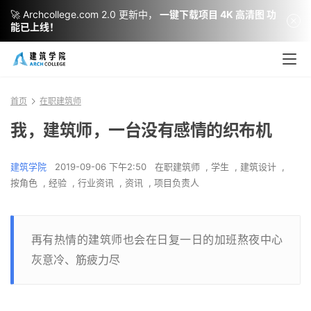
🚀 Archcollege.com 2.0 更新中，
一键下载项目 4K 高清图 功
能已上线！
首页
在职建筑师
我，建筑师，一台没有感情的织布机
建筑学院
2019-09-06 下午2:50
在职建筑师
,
学生
,
建筑设计
,
按角色
,
经验
,
行业资讯
,
资讯
,
项目负责人
再有热情的建筑师也会在日复一日的加班熬夜中心
灰意冷、筋疲力尽