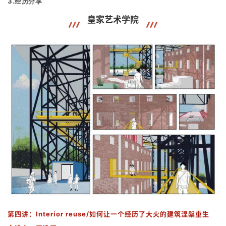
与
3.经历分享
登录
注册
景
皇家艺术学院
观
建
筑
专
教
极
速
工
作
流
第四讲：
Interior reuse/如何让一个经历了大火的建筑涅槃重生