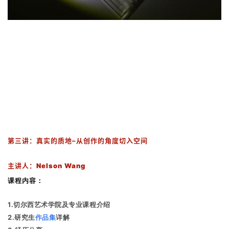
建
筑
设
计
室
内
第三讲：
真实的质地–从创作的角度切入空间
设
计
主讲人：
Nelson Wang
课程内容：
城
1.切尔西艺术学院及专业课程介绍
市
2.研究生
作品集
详解