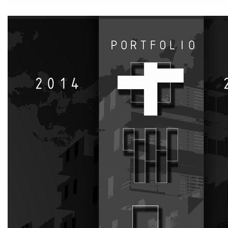
建
筑
设
计
室
内
设
计
城
市