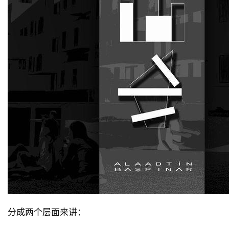
与
登录
注册
景
观
建
筑
专
教
极
速
工
作
流
分成两个层面来讲：