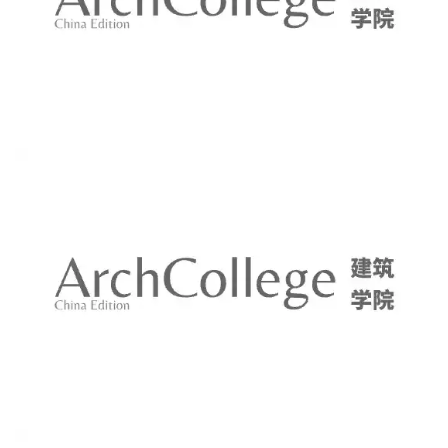
建
筑
设
计
室
内
设
计
城
市
与
登录
注册
景
观