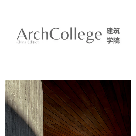
建
筑
专
教
极
速
工
作
流