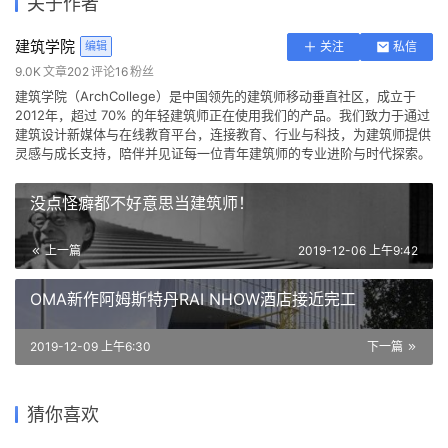
关于作者
建筑学院
编辑
关注
私信
9.0K
文章
202
评论
16
粉丝
建筑学院（ArchCollege）是中国领先的建筑师移动垂直社区，成立于
2012年，超过 70% 的年轻建筑师正在使用我们的产品。我们致力于通过
建筑设计新媒体与在线教育平台，连接教育、行业与科技，为建筑师提供
灵感与成长支持，陪伴并见证每一位青年建筑师的专业进阶与时代探索。
没点怪癖都不好意思当建筑师！
上一篇
2019-12-06 上午9:42
OMA新作阿姆斯特丹RAI NHOW酒店接近完工
2019-12-09 上午6:30
下一篇
欧洲最大的绿色立面建筑 Kö-
南充·未来者国际幼儿园 /DIKA
以“让”为“进”的自在餐厅：首
白墙黒瓦，古典重现！绍兴饭
BogenII 商业综合体 /
猜你喜欢
在建项目
钢二通厂房改造
店改扩建提升工程 / 浙江大学
上海长乐路 YEARLY PLAN /
北京东城私宅 / JSPA Design
ingenhoven architects
建筑设计研究院
dongqi 栋栖设计