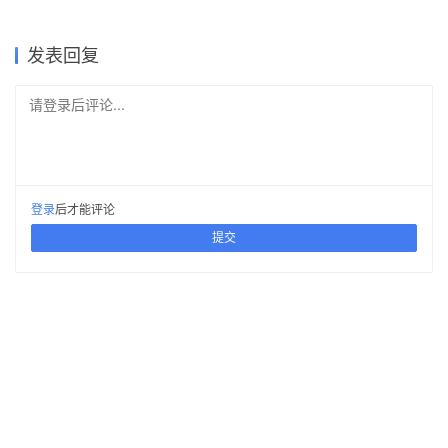
2021-08-11
2018-10-10
2022-11-19
2021-08-10
建筑设计
商业建筑设计
2018-12-18
2023-11-30
建筑设计
城市综合体
公共建筑设计
商业建筑设计
发表回复
请登录后评论...
登录
后才能评论
提交
评论列表（2条）
ttlibra
2019-12-09 下午6:45
6
王笑