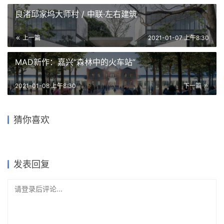
良渚邱家坞大师村 / 中联·左右建筑
上一篇
2021-01-07 上午8:30
MAD新作：嘉兴“森林中的火车站”
2021-01-08 上午8:30
下一篇
“地”之书写——三清山地质博
红砖概念图书馆 / HCCH合尘
2021年3月春招 | aoe事建
物馆设计思考 / 浙江大学建筑
Wine Nuts酒疯子餐酒吧 / 未
猜你喜欢
深圳妇儿大厦改造 / MVRDV
建筑
组：当魔幻山城遇上解构主义
地域性建筑01 | 墨西哥红色混
设计研究院
韬建筑
——重庆融创壹号院
凝土住宅，一处诗意庇护所
2023-10-09
2024-01-26
2024-01-17
2022-05-09
公共建筑设计
建筑设计
2021-02-22
2021-03-24
公共建筑设计
商业建筑设计
公共建筑设计
建筑设计
发表回复
请登录后评论...