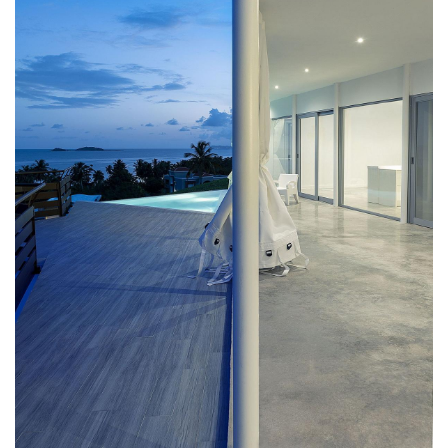
建
筑
设
计
室