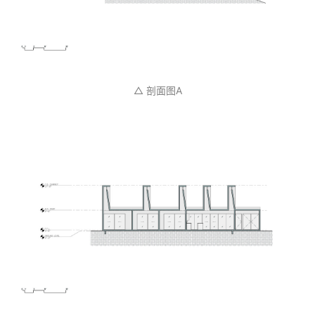
△ 剖面图A