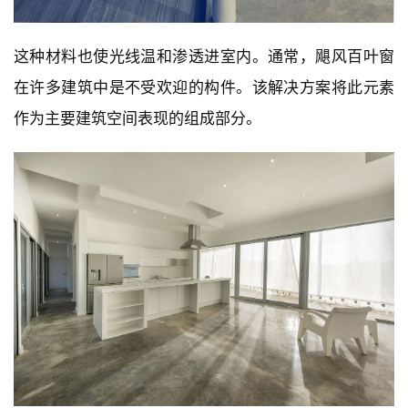
内
设
计
这种材料也使光线温和渗透进室内。通常，飓风百叶窗
在许多建筑中是不受欢迎的构件。该解决方案将此元素
城
作为主要建筑空间表现的组成部分。
市
与
登录
注册
景
观
建
筑
专
教