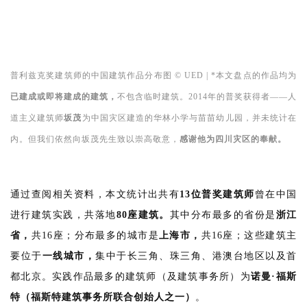
普利兹克奖建筑师的中国建筑作品分布图 © UED | 
*本文盘点的作品均为
已建成或即将建成的建筑，
不包含临时建筑。2014年的普奖获得者——人
道主义建筑师
坂茂
为中国灾区建造的华林小学与苗苗幼儿园，并未统计在
内。但我们依然向坂茂先生致以崇高敬意，
感谢他为四川灾区的奉献。
通过查阅相关资料，本文统计出共有
13位普奖建筑师
曾在中国
进行建筑实践，共落地
80
座建筑。
其中分布最多的省份是
浙江
省，
共16座；分布最多的城市是
上海市，
共16座；这些建筑主
要位于
一线城市，
集中于长三角、珠三角、港澳台地区以及首
都北京。实践作品最多的建筑师（及建筑事务所）为
诺曼·福斯
特（福斯特建筑事务所联合创始人之一）
。