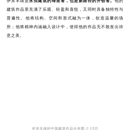
伊东丰雄是
永恒建筑的缔造者，也是新路径的开创者
。
他的
建筑作品里充满了乐观、轻盈和喜悦，又同时具备独特性与
普遍性。他将结构、空间和形式融为一体，创造温馨的场
所；他将精神内涵融入设计中，使得他的作品无不散发出诗
建
筑
意之美。
设
计
室
内
设
计
城
市
伊东丰雄的中国建筑作品分布图 © UED