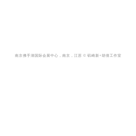
南京佛手湖国际会展中心，南
京，江苏 © 矶崎新+胡倩工作室