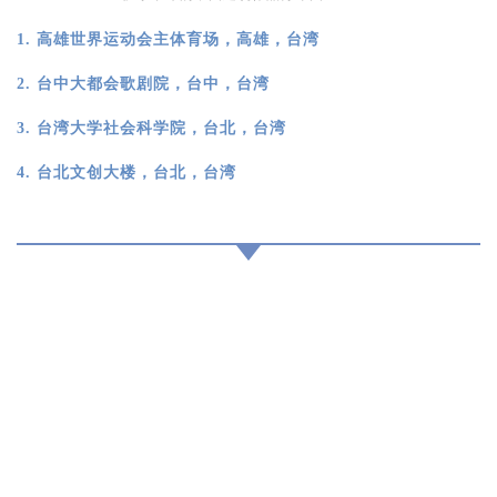
与
景
1. 高雄世界运动会主体育场，高雄，台湾
观
2. 台中大都会歌剧院，台中，台湾
3. 台湾大学社会科学院，台北，台湾
建
筑
4. 台北文创大楼，台北，台湾
专
教
极
速
工
作
流