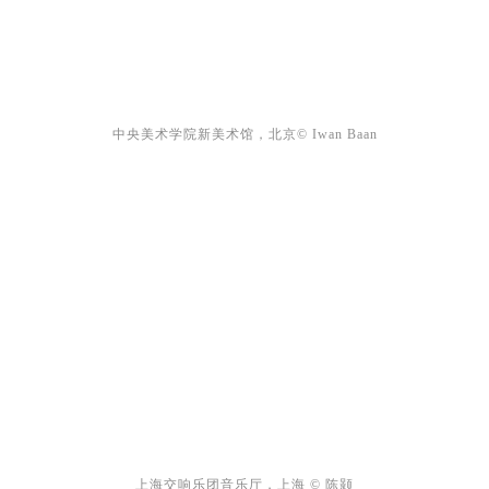
中央美术学院新美术馆，北京© Iwan Baan
上海交响乐团音乐厅，上海 © 陈颢