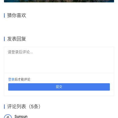
传统民居，当代重构：文成森
白墙黒瓦，古典重现！绍兴饭
林氧吧小镇客厅 / GLA建筑设
回艺术中心：潮汕村落里的艺
沙丘与海洋的对话，重溯原始
嘉善博物馆、图书馆 / 浙江大
店改扩建提升工程 / 浙江大学
猜你喜欢
计
术涅槃 / AD艾克建筑
叙事·山水：温州绿轴翡翠文化
意识的艺术空间 / OPEN建筑
学建筑设计研究院
建筑设计研究院
馆 / 日清新作
师事务所
2020-03-12
2023-01-06
2020-12-07
2018-12-18
公共建筑设计
公共建筑设计
2018-09-14
2018-12-13
建筑设计
公共建筑设计
建筑设计
建筑设计
发表回复
请登录后评论...
登录
后才能评论
提交
评论列表（5条）
Sunsun