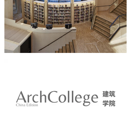
建
筑
设
计
室
内
设
计
城
市
与
登录
注册
景