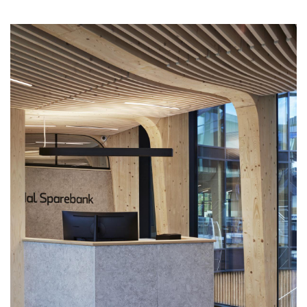
观
建
筑
专
教
极
速
工
作
流