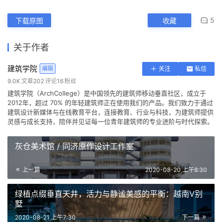
5
下载原图
收藏
关于作者
建筑学院
编辑
关注
私信
9.0K
文章
202
评论
16
粉丝
建筑学院（ArchCollege）是中国领先的建筑师移动垂直社区，成立于
2012年，超过 70% 的年轻建筑师正在使用我们的产品。我们致力于通过
建筑设计新媒体与在线教育平台，连接教育、行业与科技，为建筑师提供
灵感与成长支持，陪伴并见证每一位青年建筑师的专业进阶与时代探索。
灰仓美术馆 / 同济原作设计工作室
上一篇
2020-08-20 上午8:30
绿植点缀垂直天井，活力与静谧美感的平衡：越南V别
墅
2020-08-21 上午7:30
下一篇