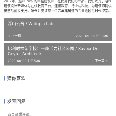
2012年，超过 70% 的年轻建筑师正在使用我们的产品。我们致力于通过
建筑设计新媒体与在线教育平台，连接教育、行业与科技，为建筑师提供
灵感与成长支持，陪伴并见证每一位青年建筑师的专业进阶与时代探索。
浮山云舍 / Wutopia Lab
上一篇
2020-09-08 上午8:30
比利时框架学校：一座活力社区公园 / Xaveer De
Geyter Architects
2020-09-09 上午7:30
下一篇
合肥淝河中央智慧公园图书馆
这可能是小城幼儿园的天花板
水平延展的“山水”之家 / 原典
南京银城KinmaQ+社区 / 优意
猜你喜欢
Mono 住宅 / Patio Estudio
/ 致逸设计
桂林福达总部基地 / 帝奥·墨度
了：陕西安康高新第五幼儿园
建筑师事务所
建筑设计
MUDO Architects
/ UUA建筑师事务所
2021-08-30
2018-10-22
2019-12-28
2021-11-16
住宅建筑设计
建筑设计
2020-11-17
2022-09-14
建筑设计
住宅建筑设计
办公建筑设计
建筑设计
发表回复
请登录后评论...