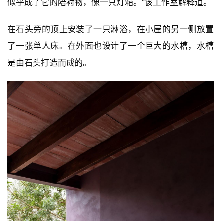
似乎成了它的陪衬物，像一只灯箱。”该工作室解释道。
城
市
与
在石头旁的顶上安装了一只淋浴，在小屋的另一侧放置
登录
注册
景
了一张单人床。在外面也设计了一个巨大的水槽，水槽
观
是由石头打造而成的。
建
筑
专
教
极
速
工
作
流