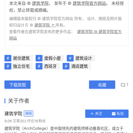
本文来自 ©
建筑学院
， 发布于 ©
建筑学院官方网站
。 未经授
权，禁止转载或摘编。
编辑版本版权归 ©
建筑学院官方网站
所有， 设计、图纸及照片版
权归设计方 ©
建筑学院
所有。
↗
查看作者在建筑学院发布的更多作品：
建筑学院 @ 建筑学院官方
网站
居住建筑
度假小屋
建筑设计
独立住宅
西班牙
酒店建筑
1
下载原图
收藏
关于作者
建筑学院
编辑
关注
私信
9.0K
文章
202
评论
16
粉丝
建筑学院（ArchCollege）是中国领先的建筑师移动垂直社区，成立于