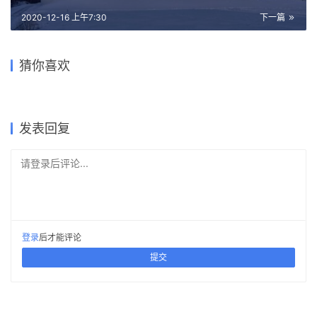
2020-12-16 上午7:30
下一篇
目前大部分城市的状况是，没
「101 / 待建成」柯曈：建筑
几栋楼好看，没几栋楼真值得
「101 / 待建成」胡哲雨&郑婷
大二学生的幼儿园设计应该是
为什么美国大城市里不修二环
猜你喜欢
与媒体的距离，并不遥远
竞赛作品丨未来酿造场
被照成什么样 | 齐洪海 一席第
婷&刘颖：哪怕步履缓慢，也
什么水平？
三环四环五环
691位讲者
要努力前行
2018-11-22
2020-01-03
2020-04-27
2017-09-24
建筑设计
建筑设计
2019-06-23
2018-11-21
图纸
建筑设计
建筑设计
建筑设计
发表回复
请登录后评论...
登录
后才能评论
提交