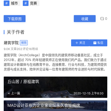
城市
竞赛
0
下载原图
收藏
关于作者
建筑学院
编辑
关注
私信
9.0K
文章
202
评论
16
粉丝
建筑学院（ArchCollege）是中国领先的建筑师移动垂直社区，成立于
2012年，超过 70% 的年轻建筑师正在使用我们的产品。我们致力于通过
建筑设计新媒体与在线教育平台，连接教育、行业与科技，为建筑师提供
灵感与成长支持，陪伴并见证每一位青年建筑师的专业进阶与时代探索。
丘山居 / 原榀建筑
上一篇
2020-12-15 上午8:30
MAD设计亚布力企业家论坛永久会址揭牌