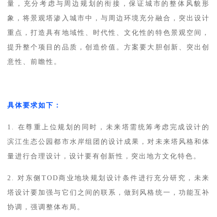
量，充分考虑与周边规划的衔接，保证城市的整体风貌形
象，将景观塔渗入城市中，与周边环境充分融合，突出设计
重点，打造具有地域性、时代性、文化性的特色景观空间，
提升整个项目的品质，创造价值。方案要大胆创新、突出创
意性、前瞻性。
建
筑
设
具体要求如下：
计
1. 在尊重上位规划的同时，未来塔需统筹考虑完成设计的
滨江生态公园都市水岸组团的设计成果，对未来塔风格和体
室
量进行合理设计，设计要有创新性，突出地方文化特色。
内
设
2. 对东侧TOD商业地块规划设计条件进行充分研究，未来
计
塔设计要加强与它们之间的联系，做到风格统一，功能互补
协调，强调整体布局。