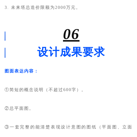
城
3. 未来塔总造价限额为2000万元。
市
与
登录
注册
景
06
观
设计成果要求
建
筑
专
图面表达内容：
教
①简短的概念说明（不超过600字）。
极
速
②总平面图。
工
作
③一套完整的能清楚表现设计意图的图纸（平面图、立面
流