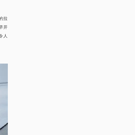
的拉
早开
令人