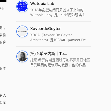
Wutopia Lab
萨尔
2013年俞挺与闵而尼创立于上海的
Wutopia Lab，是一个以魔幻现实主
义，创造日常奇迹的全球本地化先锋建
筑设计事务所。Wutopia Lab以复杂系
期，
XaveerdeGeyter
统这种新的思维范式为基础，以上海性
和生活性为介入设计的原点，以建筑为
XDGA（Xaveer De Geyter
学位
工具，从而推动建筑学和社会学进步。
Architects）是1988年由Xaveer De
的缘
Wutopia Lab曾在2022 The Plan
Geyter在布鲁塞尔和巴黎创立的建筑、
Award中获Honourable Mention，在
城市与景观设计事务所。事务所以其激
托尼·希罗内斯｜Toni Gironès
2022 DFA中获Merit,2021 Architizer
进的设计方法、多元的专业团队和国际
A+ Firm Awards中获Special
化的作品著称，曾获密斯·凡·德罗奖、
托尼·希罗内斯是西班牙加泰罗尼亚地区
Mention：Best Young Firm，2020 IF
Bigmat奖等多项重要奖项。XDGA主张
备受瞩目的建筑师与教授。他的作品深
刻不
Design Award，入选2017、2019、
建筑不是固定功能或解决问题，而是开
深植根于当地环境，擅长运用本土材料
2021年度《安邸AD》AD100榜单，
启场地的潜在可能，处理不确定性，容
与可持续策略，创造性地处理边界、光
2018年Archdaily评选的a selection of
纳多样且未预见的生活场景。其作品涵
线与中间空间的过渡，以此提升空间的
the world’s best Architects，以及
盖文化、教育、居住、商业等多种类
可居住性。其代表作如塞罗巨石陵墓文
Architectural Record 评选的Design
型，遍布欧洲及全球。
化服务空间、巴达洛纳35住宅等，都体
Vanguard，是2018年度唯一入选的中
现了对场地历史的尊重与现代的转译，
令人
国事务所。
展现出一种诗意的、缓慢的建筑叙事。
西变