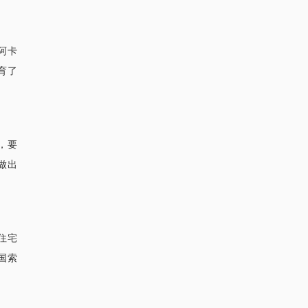
阿卡
育了
，要
做出
住宅
国索