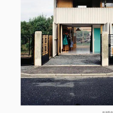
拉达匹住宅