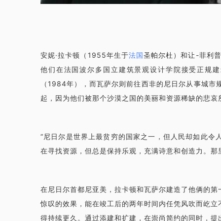
安妮·拉卡顿（1955年生于
法国
圣帕尔杜）和让-菲利普
他们在法国波尔多国立建筑景观设计学院接受正规建
（1984年），而瓦萨尔则前往西非的尼日尔从事城
起，因为他们被那个沙漠之国的美丽和资源稀缺的悲哀
“尼日尔是世界上最贫穷的国家之一，但人民却如此令
在寻找资源，但总是保持乐观，充满诗意和创造力。那
在尼日尔首都尼亚美，拉卡顿和瓦萨尔建造了他俩的第
惊叹的效果，能在竣工后的两年时间内任凭风吹而屹立
得持续更久。通过添建和扩建，在崇尚简约的同时，提