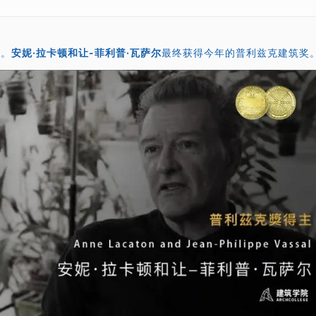
布。
安妮·拉卡顿和让-菲利普·瓦萨尔
最终获得今年的普利兹克建筑奖