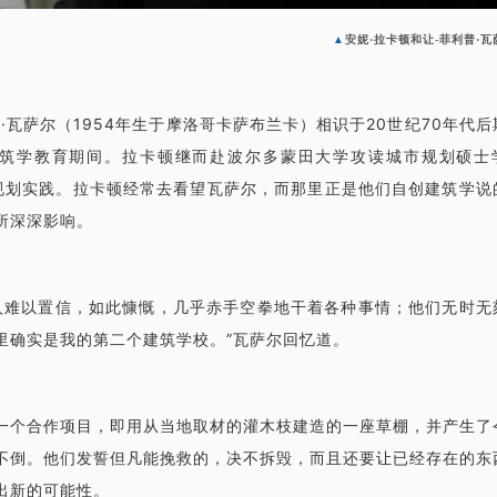
▲
安妮·拉卡顿和让-菲利普·瓦
·瓦萨尔（1954年生于摩洛哥卡萨布兰卡）相识于20世纪70年代后
筑学教育期间。拉卡顿继而赴波尔多蒙田大学攻读城市规划硕士
市规划实践。拉卡顿经常去看望瓦萨尔，而那里正是他们自创建筑学说
所深深影响。
人难以置信，如此慷慨，几乎赤手空拳地干着各种事情；他们无时无
里确实是我的第二个建筑学校。”瓦萨尔回忆道。
一个合作项目，即用从当地取材的灌木枝建造的一座草棚，并产生了
不倒。他们发誓但凡能挽救的，决不拆毁，而且还要让已经存在的东
出新的可能性。