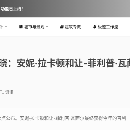
图 功能已上线！
计
城市与景观
建筑专教
极速工作流
晓：安妮·拉卡顿和让-菲利普·瓦
讯
,
资讯
22点公布。安妮·拉卡顿和让-菲利普·瓦萨尔最终获得今年的普利