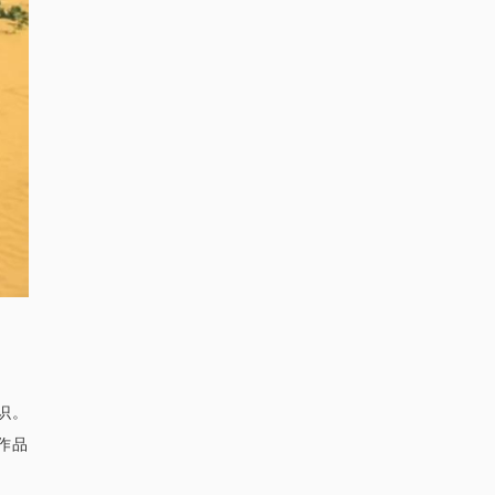
识。
作品