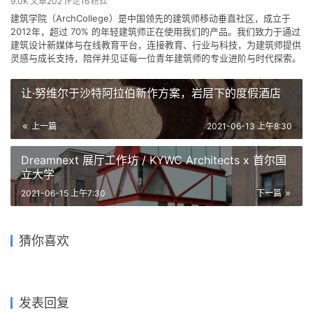
让·努维尔于沙特阿拉伯新作方案，岩层下的度假酒店
上一篇
2021-06-13 上午8:30
Dreamnext 展厅工作坊 / KYWC Architects x 首尔国
立大学
2021-06-15 上午7:30
下一篇
陌桑幼儿园新建工程 / 上海交
苏河新地标结构探秘：天安·千
‘逐步堆叠‘ 红区寄宿公寓 /
纯白的身形融入平和的世界：
东洋大学 Ai 第四舍馆中心 /
通大学城镇空间文化与科学研
猜你喜欢
树一期启幕 / 奥雅纳
苏州丰隆城市中心 / Aedas
Ismail Solehudin
诺加尔别墅 / BGP
Ishimoto Architectural
究中心
Architecture
Arquitectura
2022-01-27
2018-11-18
2023-01-16
2023-09-12
商业建筑设计
城市综合体
2021-08-09
2019-01-08
住宅建筑设计
建筑设计
住宅建筑设计
住宅建筑设计
发表回复
请登录后评论...