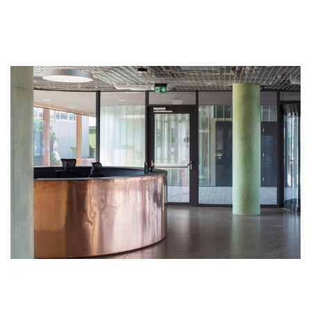
登录
注册
景
观
建
筑
专
教
极
速
工
作
流