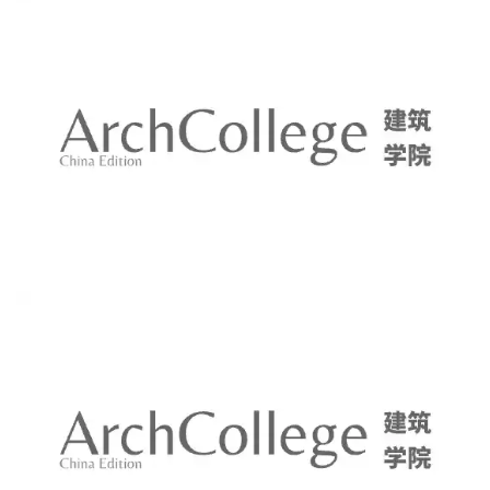
建
筑
设
计
室
内
设
计
城
市
与