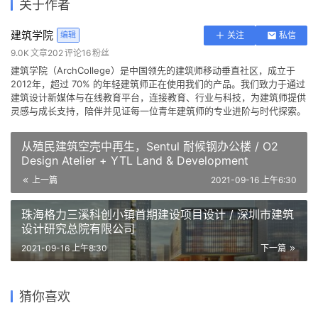
关于作者
建筑学院
编辑
关注
私信
9.0K
文章
202
评论
16
粉丝
建筑学院（ArchCollege）是中国领先的建筑师移动垂直社区，成立于
2012年，超过 70% 的年轻建筑师正在使用我们的产品。我们致力于通过
建筑设计新媒体与在线教育平台，连接教育、行业与科技，为建筑师提供
灵感与成长支持，陪伴并见证每一位青年建筑师的专业进阶与时代探索。
从殖民建筑空壳中再生，Sentul 耐候钢办公楼 / O2
Design Atelier + YTL Land & Development
上一篇
2021-09-16 上午6:30
珠海格力三溪科创小镇首期建设项目设计 / 深圳市建筑
设计研究总院有限公司
2021-09-16 上午8:30
下一篇
整体可动的动态建筑：长沙
Nubuke Extended 文化中心 /
绍兴大禹陵景区祭禹广场改扩
中梁.正荣清河大观 / 上海华策
“湘江之眼” / 朱培栋-line+建
nav_s baerbel mueller +
虚拟之筑的有机新生：南昌VR
建提升工程 / 浙江大学建筑设
建筑设计事务所有限公司建筑
猜你喜欢
筑事务所
Juergen Strohmayer
如天鹅般步履轻盈——大天鹅
科创城VR展示中心 / UA尤安
计研究院ACRC
二所