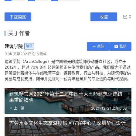
建筑学院（ArchCollege）是中国领先的建筑师移动垂直社区，成立于
2012年，超过 70% 的年轻建筑师正在使用我们的产品。我们致力于通过
建筑设计新媒体与在线教育平台，连接教育、行业与科技，为建筑师提供
灵感与成长支持，陪伴并见证每一位青年建筑师的专业进阶与时代探索。
建筑畅言网2021年第十二届中国十大丑陋建筑评选结
果重磅揭晓
上一篇
2021-12-21 上午5:50
古劳水乡文化生态旅游度假区宾客中心 / 深圳华汇设计
2021-12-21 上午8:30
下一篇
Saemoonan 弧形教堂，爱上
帝也爱邻里街坊 / Seoinn
丹麦埃斯比约岛上全新教育园
‘地拉那阿尔巴尼亚世博中
山间学堂：深圳市第三十三高
中建滨湖设计总部 / 中国建筑
Design Group + Lee
猜你喜欢
区设计 / BIG
心’设计竞赛 / Steven Holl
级中学（中标候选方案） / 上
西南设计研究院
Eunseok
海华都建筑规划设计有限公司
仙林学校 / 雁飞建筑事务所
2022-08-30
2024-05-10
2022-11-06
2019-09-04
建筑设计
公共建筑设计
2021-12-15
2024-07-23
办公建筑设计
公共建筑设计
建筑设计
建筑设计
发表回复