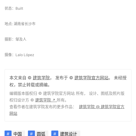
本文来自 ©
建筑学院
， 发布于 ©
建筑学院官方网站
。 未经授
权，禁止转载或摘编。
编辑版本版权归 ©
建筑学院官方网站
所有， 设计、图纸及照片版
权归设计方 ©
建筑学院
所有。
↗
查看作者在建筑学院发布的更多作品：
建筑学院 @ 建筑学院官方
网站
中国
圆弧
建筑设计
0
下载原图
收藏
关于作者
建筑学院
编辑
关注
私信
9.0K
文章
202
评论
16
粉丝