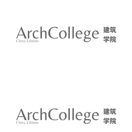
设
计
室
内
设
计
城
市
与
登录
注册
景
观
建