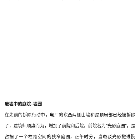
建
筑
设
计
室
内
设
计
废墟中的庭院-墟园
在先前的拆除行动中，电厂的东西两侧山墙和屋顶局部已经被拆除
城
了，建筑师顺势而为，增加了前院和后院。前院名为“光影庭园”，是
市
占据了一个柱跨空间的狭窄庭园，正午时分，当斑驳光影撒进院