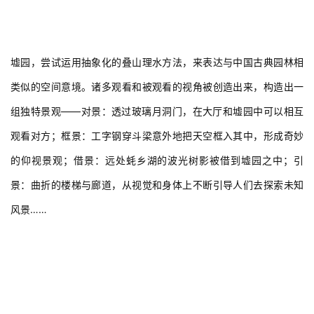
墟园，尝试运用抽象化的叠山理水方法，来表达与中国古典园林相
类似的空间意境。诸多观看和被观看的视角被创造出来，构造出一
组独特景观——对景：透过玻璃月洞门，在大厅和墟园中可以相互
观看对方；框景：工字钢穿斗梁意外地把天空框入其中，形成奇妙
的仰视景观；借景：远处蚝乡湖的波光树影被借到墟园之中；引
景：曲折的楼梯与廊道，从视觉和身体上不断引导人们去探索未知
风景……