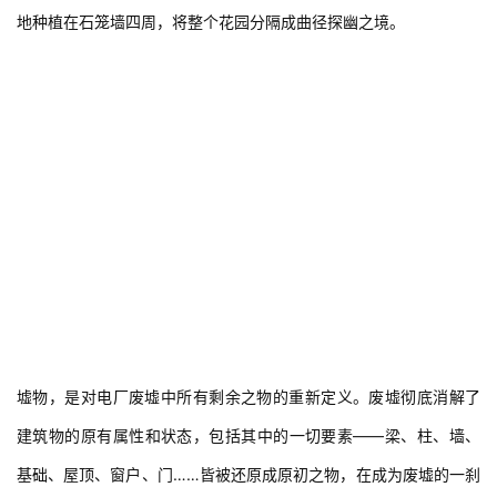
地种植在石笼墙四周，将整个花园分隔成曲径探幽之境。
墟物，是对电厂废墟中所有剩余之物的重新定义。废墟彻底消解了
建筑物的原有属性和状态，包括其中的一切要素——梁、柱、墙、
基础、屋顶、窗户、门……皆被还原成原初之物，在成为废墟的一刹