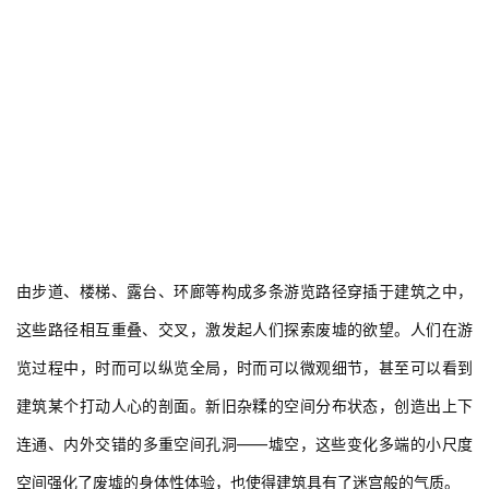
由步道、楼梯、露台、环廊等构成多条游览路径穿插于建筑之中，
这些路径相互重叠、交叉，激发起人们探索废墟的欲望。人们在游
览过程中，时而可以纵览全局，时而可以微观细节，甚至可以看到
建筑某个打动人心的剖面。新旧杂糅的空间分布状态，创造出上下
连通、内外交错的多重空间孔洞——墟空，这些变化多端的小尺度
空间强化了废墟的身体性体验，也使得建筑具有了迷宫般的气质。