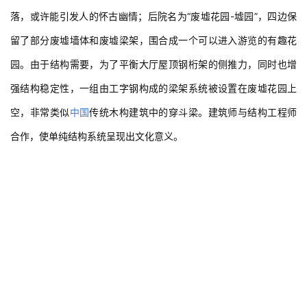
与
景
落，或许能引发人的怀古幽情；后院名为“废墟花园-墟园”，四边保
观
留了部分废墟墙体和废墟梁架，围合成一个可以进入游览的有趣花
园。由于结构需要，为了平衡大厅屋顶钢桁架的侧推力，同时也增
建
强结构稳定性，一组由工字钢构成的梁架系统被设置在废墟花园上
筑
空，非常类似
中国
传统木构建筑中的穿斗梁。建筑师与结构工程师
专
教
合作，使单纯结构系统呈现出文化意义。
极
速
工
作
流