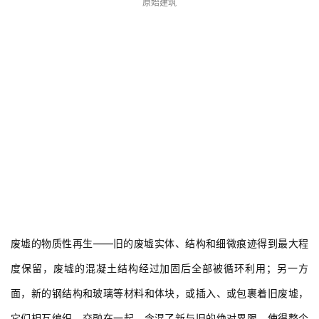
原始建筑
废墟的物质性再生——旧的废墟实体、结构和细微痕迹得到最大程
度保留，废墟的混凝土结构经过加固后全部被循环利用；另一方
面，新的钢结构和玻璃等材料和体块，或插入、或包裹着旧废墟，
它们相互编织、交融在一起，含混了新与旧的绝对界限，使得整个