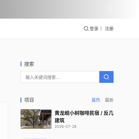
登录
注册
搜索
项目
最热
最新
黄龙岘小树咖啡民宿 / 反几
建筑
2026-07-28