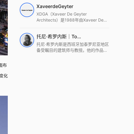
筑设计事务所。Wutopia Lab以复杂系
XaveerdeGeyter
统这种新的思维范式为基础，以上海性
和生活性为介入设计的原点，以建筑为
XDGA（Xaveer De Geyter
工具，从而推动建筑学和社会学进步。
Architects）是1988年由Xaveer De
Wutopia Lab曾在2022 The Plan
Geyter在布鲁塞尔和巴黎创立的建筑、
Award中获Honourable Mention，在
城市与景观设计事务所。事务所以其激
托尼·希罗内斯｜Toni Gironès
2022 DFA中获Merit,2021 Architizer
进的设计方法、多元的专业团队和国际
A+ Firm Awards中获Special
化的作品著称，曾获密斯·凡·德罗奖、
托尼·希罗内斯是西班牙加泰罗尼亚地区
Mention：Best Young Firm，2020 IF
Bigmat奖等多项重要奖项。XDGA主张
备受瞩目的建筑师与教授。他的作品深
Design Award，入选2017、2019、
建筑不是固定功能或解决问题，而是开
深植根于当地环境，擅长运用本土材料
2021年度《安邸AD》AD100榜单，
启场地的潜在可能，处理不确定性，容
与可持续策略，创造性地处理边界、光
面布
2018年Archdaily评选的a selection of
纳多样且未预见的生活场景。其作品涵
线与中间空间的过渡，以此提升空间的
the world’s best Architects，以及
盖文化、教育、居住、商业等多种类
可居住性。其代表作如塞罗巨石陵墓文
变化
Architectural Record 评选的Design
型，遍布欧洲及全球。
化服务空间、巴达洛纳35住宅等，都体
Vanguard，是2018年度唯一入选的中
现了对场地历史的尊重与现代的转译，
国事务所。
展现出一种诗意的、缓慢的建筑叙事。