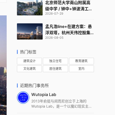
北京师范大学南山附属高
级中学 / 钟中+钟波涛工作
2026-07-29
室
孟凡浩line+在建方案：悬
浮双塔，杭州天伟控股集
2026-08-05
团总部
热门标签
建筑设计
独立住宅
教育建筑
文化建筑
居住建筑
室内
近期热门事务所
Wutopia Lab
2013年俞挺与闵而尼创立于上海的
Wutopia Lab，是一个以魔幻现实主
义，创造日常奇迹的全球本地化先锋建