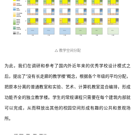
与
登录
注册
景
观
建
筑
△ 教学空间分配
专
教
为此，我们在调研和参考了国内外近年来的优秀学校设计模式之
后，提出了”没有长走廊的教学楼“概念，根据各个年级的平均分配，
极
把原本分离的普通教室和实验、艺术、计算机教室混合编排，形成
速
功能齐全的独立教学楼。学生的常规课程只需要在每个建筑内部就
工
作
可以完成，从而释放出其他的校园空间形成有趣的公共和景观场
流
所。