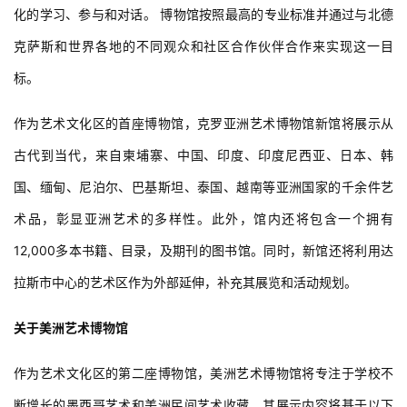
化的学习、参与和对话。 博物馆按照最高的专业标准并通过与北德
克萨斯和世界各地的不同观众和社区合作伙伴合作来实现这一目
标。
建
筑
作为艺术文化区的首座博物馆，克罗亚洲艺术博物馆新馆将展示从
设
计
古代到当代，来自柬埔寨、中国、印度、印度尼西亚、日本、韩
国、缅甸、尼泊尔、巴基斯坦、泰国、越南等亚洲国家的千余件艺
术品，彰显亚洲艺术的多样性。此外，馆内还将包含一个拥有
室
内
12,000多本书籍、目录，及期刊的图书馆。同时，新馆还将利用达
设
拉斯市中心的艺术区作为外部延伸，补充其展览和活动规划。
计
关于美洲艺术博物馆
城
作为艺术文化区的第二座博物馆，美洲艺术博物馆将专注于学校不
市
断增长的墨西哥艺术和美洲民间艺术收藏。其展示内容将基于以下