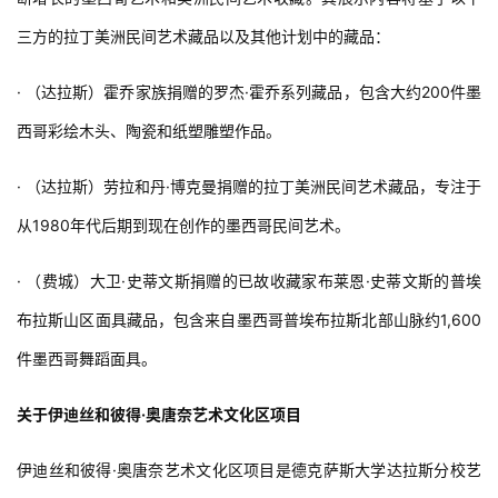
与
登录
注册
景
三方的拉丁美洲民间艺术藏品以及其他计划中的藏品：
观
· （达拉斯）霍乔家族捐赠的罗杰·霍乔系列藏品，包含大约200件墨
西哥彩绘木头、陶瓷和纸塑雕塑作品。
建
筑
· （达拉斯）劳拉和丹·博克曼捐赠的拉丁美洲民间艺术藏品，专注于
专
教
从1980年代后期到现在创作的墨西哥民间艺术。
· （费城）大卫·史蒂文斯捐赠的已故收藏家布莱恩·史蒂文斯的普埃
极
布拉斯山区面具藏品，包含来自墨西哥普埃布拉斯北部山脉约1,600
速
件墨西哥舞蹈面具。
工
作
流
关于伊迪丝和彼得·奥唐奈艺术文化区项目
伊迪丝和彼得·奥唐奈艺术文化区项目是德克萨斯大学达拉斯分校艺