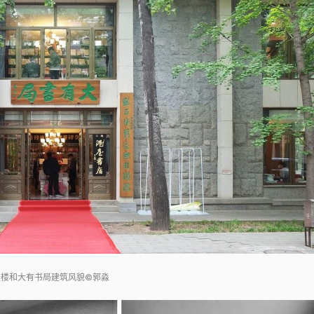
主楼和大有书局建筑风貌©郭淼