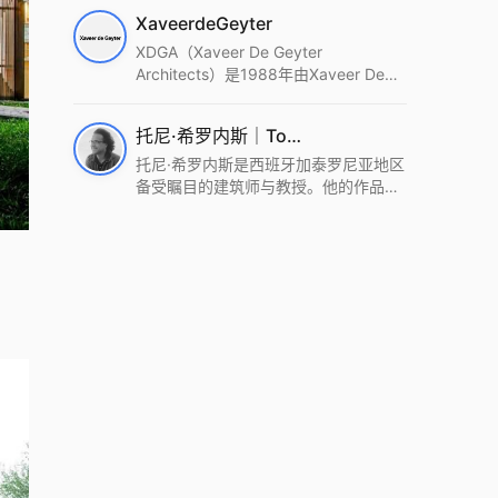
筑设计事务所。Wutopia Lab以复杂系
XaveerdeGeyter
统这种新的思维范式为基础，以上海性
和生活性为介入设计的原点，以建筑为
XDGA（Xaveer De Geyter
工具，从而推动建筑学和社会学进步。
Architects）是1988年由Xaveer De
Wutopia Lab曾在2022 The Plan
Geyter在布鲁塞尔和巴黎创立的建筑、
Award中获Honourable Mention，在
城市与景观设计事务所。事务所以其激
托尼·希罗内斯｜Toni Gironès
2022 DFA中获Merit,2021 Architizer
进的设计方法、多元的专业团队和国际
A+ Firm Awards中获Special
化的作品著称，曾获密斯·凡·德罗奖、
托尼·希罗内斯是西班牙加泰罗尼亚地区
Mention：Best Young Firm，2020 IF
Bigmat奖等多项重要奖项。XDGA主张
备受瞩目的建筑师与教授。他的作品深
Design Award，入选2017、2019、
建筑不是固定功能或解决问题，而是开
深植根于当地环境，擅长运用本土材料
2021年度《安邸AD》AD100榜单，
启场地的潜在可能，处理不确定性，容
与可持续策略，创造性地处理边界、光
2018年Archdaily评选的a selection of
纳多样且未预见的生活场景。其作品涵
线与中间空间的过渡，以此提升空间的
the world’s best Architects，以及
盖文化、教育、居住、商业等多种类
可居住性。其代表作如塞罗巨石陵墓文
Architectural Record 评选的Design
型，遍布欧洲及全球。
化服务空间、巴达洛纳35住宅等，都体
Vanguard，是2018年度唯一入选的中
现了对场地历史的尊重与现代的转译，
国事务所。
展现出一种诗意的、缓慢的建筑叙事。