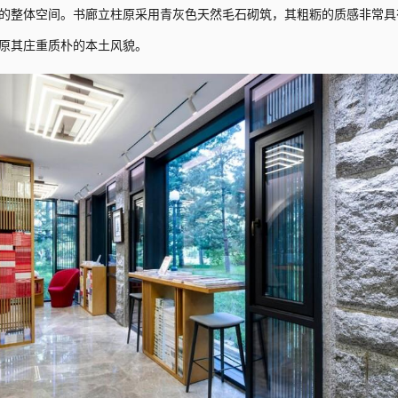
的整体空间。书廊立柱原采用青灰色天然毛石砌筑，其粗粝的质感非常具
原其庄重质朴的本土风貌。