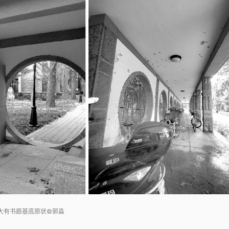
大有书廊基底原状©郭淼