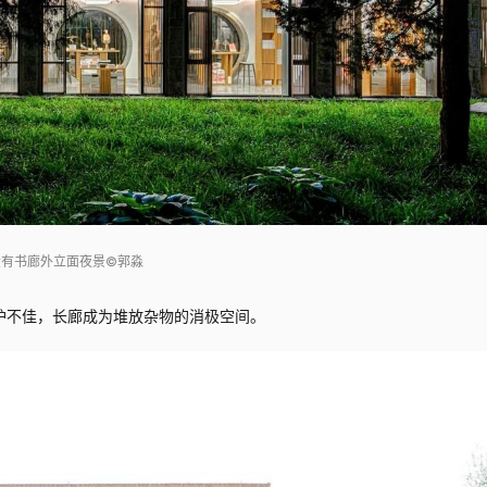
大有书廊外立面夜景©郭淼
护不佳，长廊成为堆放杂物的消极空间。