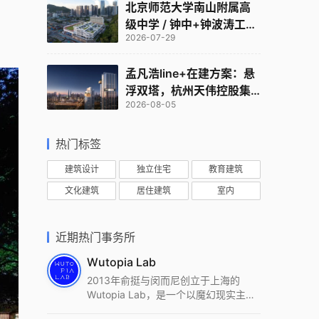
北京师范大学南山附属高
级中学 / 钟中+钟波涛工作
2026-07-29
室
孟凡浩line+在建方案：悬
浮双塔，杭州天伟控股集
2026-08-05
团总部
热门标签
建筑设计
独立住宅
教育建筑
文化建筑
居住建筑
室内
近期热门事务所
Wutopia Lab
2013年俞挺与闵而尼创立于上海的
Wutopia Lab，是一个以魔幻现实主
义，创造日常奇迹的全球本地化先锋建