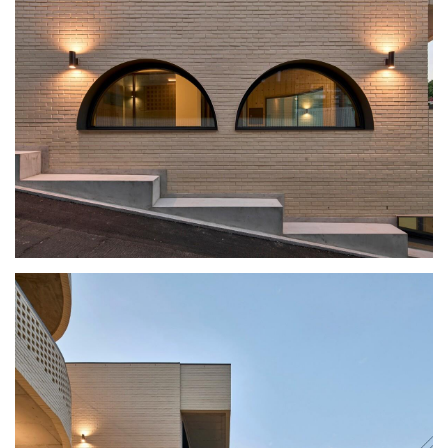
极
速
工
作
流