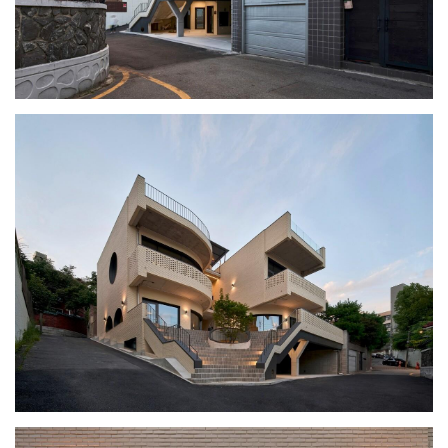
室
内
设
计
城
市
与
登录
注册
景
观
建
筑
专
教