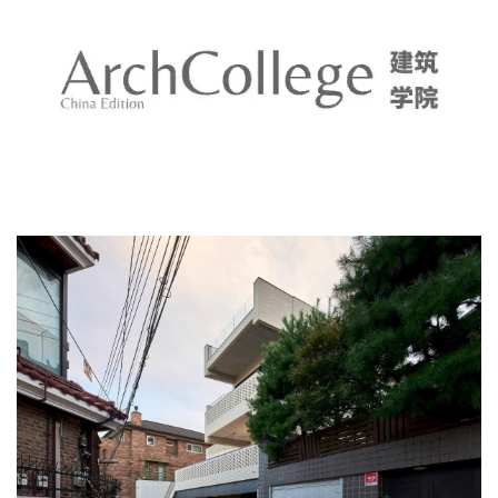
建
筑
设
计