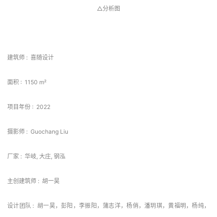
△分析图
 项目信息 
建筑师 :  喜随设计
面积 :  1150 m²
项目年份 :  2022
摄影师 :  Guochang Liu
厂家 :  华岐, 大庄, 钢泓
主创建筑师 :  胡一昊
设计团队 :  胡一昊，彭阳，李振阳，蒲志洋，杨俏，潘玥琪，黄福明，杨纯，