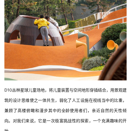
建
筑
设
计
室
D10丛林星球儿童场地，将儿童装置与空间地形穿插结合，用景观建
内
筑的设计思维使之一体共生，弱化了人工设施在视线当中的比重，
设
计
兼顾了高楼俯瞰和漫步其中的全龄使用者们，亲近自然的天性倾
向。对我们来说，它是一次极富挑战性的探索，一个充满趣味的开