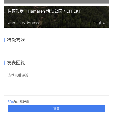
上一篇
2023-02-09 上午6:30
树顶漫步，Hamaren 活动公园 / EFFEKT
2023-06-27 上午8:30
下一篇
银杏天鹅湖游船码头 / 禾下建
大山的轮廓：重庆南山里民宿
漂浮于湿地之上的候鸟之巢
共享生活的垂直探索，春树云
江苏园博园珍宝博物馆 / 张雷
猜你喜欢
筑
/ 鳞见设计
——中国怀来湿地博物馆/天友
山东大学齐鲁医院急诊综合楼
筑 / gad
联合建筑事务所
设计
/ 孟建民团队
2022-02-03
2019-02-22
2021-11-02
2022-05-20
公共建筑设计
住宅建筑设计
2021-07-26
2023-06-29
办公建筑设计
建筑设计
文化建筑设计
医疗建筑
发表回复
请登录后评论...
登录
后才能评论
提交