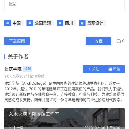
查看作者在建筑学院发布的更多作品：
建筑学院 @ 建筑学院官方
网站
中国
公园景观
四川
景观设计
0
下载原图
收藏
关于作者
建筑学院
编辑
关注
私信
9.0K
文章
202
评论
16
粉丝
建筑学院（ArchCollege）是中国领先的建筑师移动垂直社区，成立于
2012年，超过 70% 的年轻建筑师正在使用我们的产品。我们致力于通过
建筑设计新媒体与在线教育平台，连接教育、行业与科技，为建筑师提供
灵感与成长支持，陪伴并见证每一位青年建筑师的专业进阶与时代探索。
入木火塘 / 郭廖辉工作室