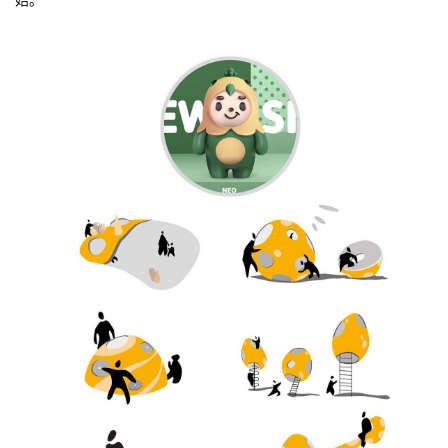
始。
城
市
与
登录
注册
景
观
建
筑
专
教
极
速
工
作