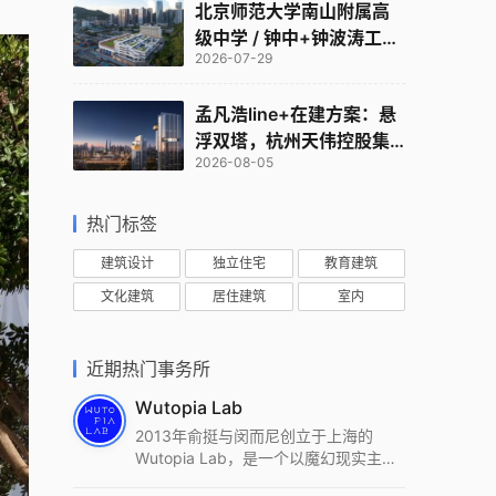
北京师范大学南山附属高
级中学 / 钟中+钟波涛工作
2026-07-29
室
孟凡浩line+在建方案：悬
浮双塔，杭州天伟控股集
2026-08-05
团总部
热门标签
建筑设计
独立住宅
教育建筑
文化建筑
居住建筑
室内
近期热门事务所
Wutopia Lab
2013年俞挺与闵而尼创立于上海的
Wutopia Lab，是一个以魔幻现实主
义，创造日常奇迹的全球本地化先锋建