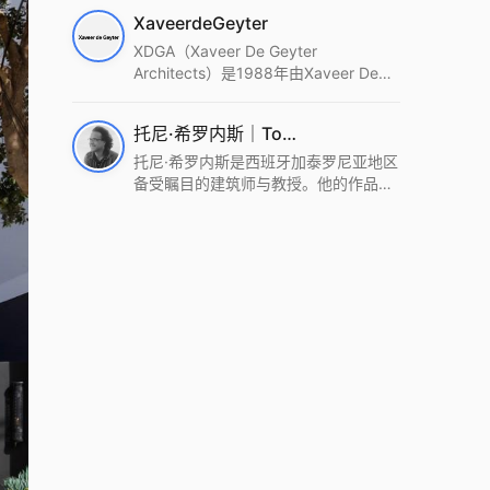
筑设计事务所。Wutopia Lab以复杂系
XaveerdeGeyter
统这种新的思维范式为基础，以上海性
和生活性为介入设计的原点，以建筑为
XDGA（Xaveer De Geyter
工具，从而推动建筑学和社会学进步。
Architects）是1988年由Xaveer De
Wutopia Lab曾在2022 The Plan
Geyter在布鲁塞尔和巴黎创立的建筑、
Award中获Honourable Mention，在
城市与景观设计事务所。事务所以其激
托尼·希罗内斯｜Toni Gironès
2022 DFA中获Merit,2021 Architizer
进的设计方法、多元的专业团队和国际
A+ Firm Awards中获Special
化的作品著称，曾获密斯·凡·德罗奖、
托尼·希罗内斯是西班牙加泰罗尼亚地区
Mention：Best Young Firm，2020 IF
Bigmat奖等多项重要奖项。XDGA主张
备受瞩目的建筑师与教授。他的作品深
Design Award，入选2017、2019、
建筑不是固定功能或解决问题，而是开
深植根于当地环境，擅长运用本土材料
2021年度《安邸AD》AD100榜单，
启场地的潜在可能，处理不确定性，容
与可持续策略，创造性地处理边界、光
2018年Archdaily评选的a selection of
纳多样且未预见的生活场景。其作品涵
线与中间空间的过渡，以此提升空间的
the world’s best Architects，以及
盖文化、教育、居住、商业等多种类
可居住性。其代表作如塞罗巨石陵墓文
Architectural Record 评选的Design
型，遍布欧洲及全球。
化服务空间、巴达洛纳35住宅等，都体
Vanguard，是2018年度唯一入选的中
现了对场地历史的尊重与现代的转译，
国事务所。
展现出一种诗意的、缓慢的建筑叙事。