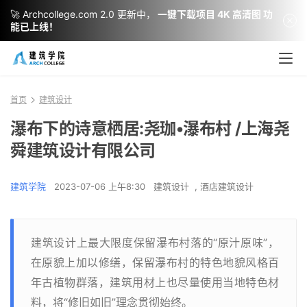
🚀 Archcollege.com 2.0 更新中，
一键下载项目 4K 高清图 功
能已上线！
首页
建筑设计
瀑布下的诗意栖居:尧珈•瀑布村 /上海尧
舜建筑设计有限公司
建筑学院
2023-07-06 上午8:30
建筑设计
,
酒店建筑设计
建筑设计上最大限度保留瀑布村落的“原汁原味”，
在原貌上加以修缮，保留瀑布村的特色地貌风格百
年古植物群落，建筑用材上也尽量使用当地特色材
料，将“修旧如旧”理念贯彻始终。