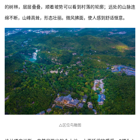
的树林，层层叠叠，顺着坡势可以看到村落的轮廓；远处的山脉连
绵不断，山峰高耸，形态壮丽。微风拂面，使人感到舒适惬意。
△区位鸟瞰图
设计顺应地形，自然呈现出贴合大地，水平延绵的感受。F楼为入