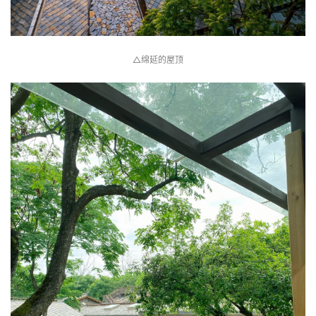
△绵延的屋顶