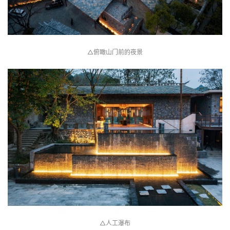
△俯瞰山门前的夜景
△人工瀑布