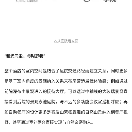
与
登录
注册
景
观
建
△从庭院看立面
筑
专
“和光同尘，与时舒卷”
教
整个酒店的室内空间是结合了庭院交通路径而建立关系，同时更多
是基于室内角度的景观纳入关系来布局营造最佳体验感；例如通过
极
前院瀑布主景观进入的接待大厅，可以透过中轴线的大玻璃景窗直
速
工
接看到后院的景观泳池庭院，与不远的多功能会议室遥相呼应；再
作
如自助餐厅的设计更多是将后山繁盛野趣的自然山景纳入到餐厅视
流
野，甚至通过室外落台直接实现与自然亲密融入。