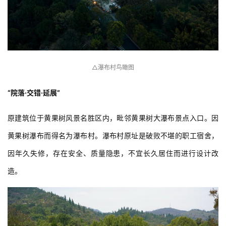
△瀑布村鸟瞰图
“院落·交错·延展”
原建筑位于黄果树风景名胜区内，毗邻黄果树大瀑布景点入口。因
黄果树瀑布而得名为瀑布村。瀑布村原址是破败不堪的职工宿舍，
因年久失修，存在安全、质量隐患，不宜长久居住而进行设计改
造。