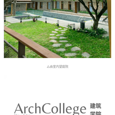
建
筑
设
计
△由室内望庭院
室
内
设
计
城
市