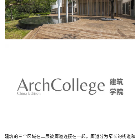
与
登录
注册
景
观
建
筑
专
教
极
速
工
作
流
建筑的三个区域在二层被廊道连接在一起。廊道分为窄长的栈道和