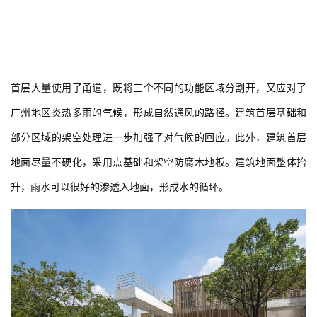
建
筑
首层大量使用了甬道，既将三个不同的功能区域分割开，又应对了
设
广州地区炎热多雨的气候，形成自然通风的路径。建筑首层基础和
计
部分区域的架空处理进一步加强了对气候的回应。此外，建筑首层
地面尽量不硬化，采用点基础和架空防腐木地板。建筑地面整体抬
室
升，雨水可以很好的渗透入地面，形成水的循环。
内
设
计
城
市