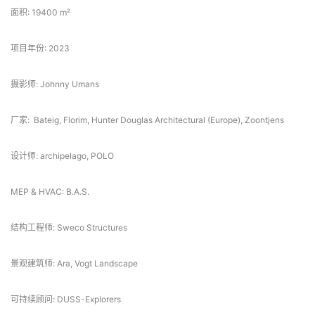
建筑师: POLO architects, archipelago
面积: 19400 m²
项目年份: 2023
摄影师: Johnny Umans
厂家:  Bateig, Florim, Hunter Douglas Architectural (Europe), Zoontjens
设计师: archipelago, POLO
MEP & HVAC: B.A.S.
结构工程师: Sweco Structures
景观建筑师: Ara, Vogt Landscape