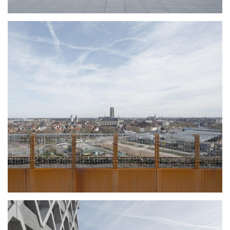
观
建
筑
专
教
极
速
工
作
流