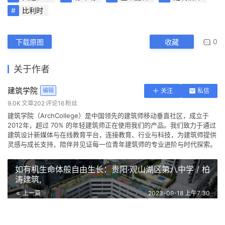
交通枢纽
停车场
屋顶露台
建筑设计
比利时
0
下载原图
收藏
关于作者
建筑学院
编辑
关注
私信
9.0K
文章
202
评论
16
粉丝
建筑学院（ArchCollege）是中国领先的建筑师移动垂直社区，成立于
2012年，超过 70% 的年轻建筑师正在使用我们的产品。我们致力于通过
建筑设计新媒体与在线教育平台，连接教育、行业与科技，为建筑师提供
灵感与成长支持，陪伴并见证每一位青年建筑师的专业进阶与时代探索。
如有机生命体般自由生长：贵阳·观山湖区第八中学 / 柏
涛建筑,