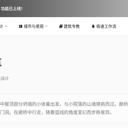
图 功能已上线！
计
城市与景观
建筑专教
极速工作流
筑
筑设计
中屋顶部分坍塌的小体量出发，与小院落的山墙擦肩而过。廊桥
门洞。在廊桥中行走，随着弧线的角度变幻而步移景异。