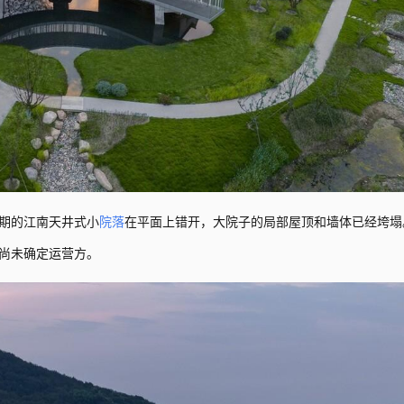
期的江南天井式小
院落
在平面上错开，大院子的局部屋顶和墙体已经垮塌
尚未确定运营方。