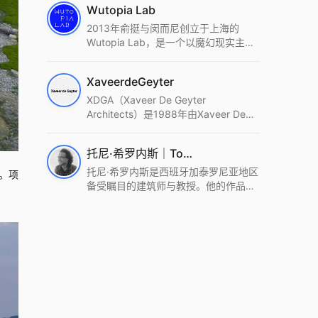
Wutopia Lab
2013年俞挺与闵而尼创立于上海的
Wutopia Lab，是一个以魔幻现实主
义，创造日常奇迹的全球本地化先锋建
筑设计事务所。Wutopia Lab以复杂系
XaveerdeGeyter
统这种新的思维范式为基础，以上海性
和生活性为介入设计的原点，以建筑为
XDGA（Xaveer De Geyter
工具，从而推动建筑学和社会学进步。
Architects）是1988年由Xaveer De
Wutopia Lab曾在2022 The Plan
Geyter在布鲁塞尔和巴黎创立的建筑、
Award中获Honourable Mention，在
城市与景观设计事务所。事务所以其激
托尼·希罗内斯｜Toni Gironès
2022 DFA中获Merit,2021 Architizer
进的设计方法、多元的专业团队和国际
A+ Firm Awards中获Special
化的作品著称，曾获密斯·凡·德罗奖、
托尼·希罗内斯是西班牙加泰罗尼亚地区
。项
Mention：Best Young Firm，2020 IF
Bigmat奖等多项重要奖项。XDGA主张
备受瞩目的建筑师与教授。他的作品深
Design Award，入选2017、2019、
建筑不是固定功能或解决问题，而是开
深植根于当地环境，擅长运用本土材料
2021年度《安邸AD》AD100榜单，
启场地的潜在可能，处理不确定性，容
与可持续策略，创造性地处理边界、光
2018年Archdaily评选的a selection of
纳多样且未预见的生活场景。其作品涵
线与中间空间的过渡，以此提升空间的
the world’s best Architects，以及
盖文化、教育、居住、商业等多种类
可居住性。其代表作如塞罗巨石陵墓文
Architectural Record 评选的Design
型，遍布欧洲及全球。
化服务空间、巴达洛纳35住宅等，都体
Vanguard，是2018年度唯一入选的中
现了对场地历史的尊重与现代的转译，
国事务所。
展现出一种诗意的、缓慢的建筑叙事。