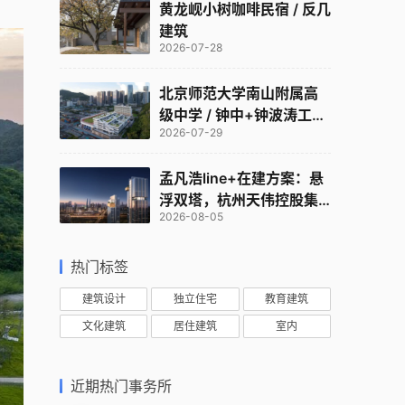
黄龙岘小树咖啡民宿 / 反几
建筑
2026-07-28
北京师范大学南山附属高
级中学 / 钟中+钟波涛工作
2026-07-29
室
孟凡浩line+在建方案：悬
浮双塔，杭州天伟控股集
2026-08-05
团总部
热门标签
建筑设计
独立住宅
教育建筑
文化建筑
居住建筑
室内
近期热门事务所