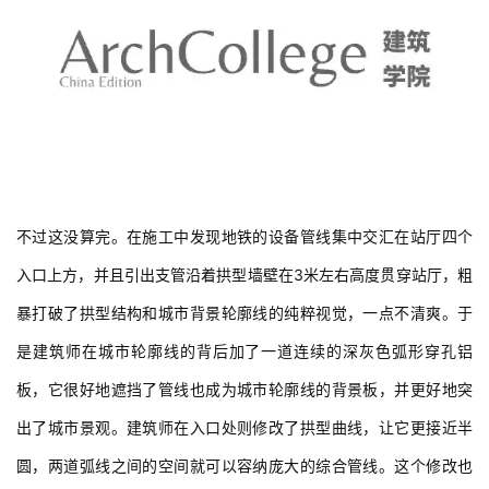
建
筑
设
计
室
不过这没算完。在施工中发现地铁的设备管线集中交汇在站厅四个
内
入口上方，并且引出支管沿着拱型墙壁在3米左右高度贯穿站厅，粗
设
计
暴打破了拱型结构和城市背景轮廓线的纯粹视觉，一点不清爽。于
是建筑师在城市轮廓线的背后加了一道连续的深灰色弧形穿孔铝
板，它很好地遮挡了管线也成为城市轮廓线的背景板，并更好地突
城
市
出了城市景观。建筑师在入口处则修改了拱型曲线，让它更接近半