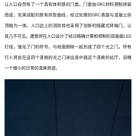
与
圆，两道弧线之间的空间就可以容纳庞大的综合管线。这个修改也
登录
注册
景
观
让入口自然有了一个具有体积感的门套。门套由GRC材料预制拼装
而成，完美适配的原有拱型曲线，经过处理的GRC表面与混凝土拱
顶融为一体。入口边上的消防栓也采用了创新的隐藏式转轴门，让
建
筑
其几不可见。建筑师在入口设计了经过精确计算和预制的双曲面LED
专
灯线，强化了门的符号，与地面倒映一起形成了四个光之门。所有
教
行人将会在这四个清爽的光之门进出吴中路这个清爽的站厅，目睹
一个微小的日常的清爽奇迹。
极
速
工
作
流