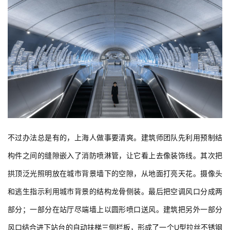
不过办法总是有的，上海人做事要清爽。建筑师团队先利用预制结
构件之间的缝隙嵌入了消防喷淋管，让它看上去像装饰线。其次把
拱顶泛光照明放在城市背景墙下的空隙，从地面打亮天花。摄像头
和逃生指示利用城市背景的结构龙骨侧装。最后把空调风口分成两
部分；一部分在站厅尽端墙上以圆形喷口送风。建筑把另外一部分