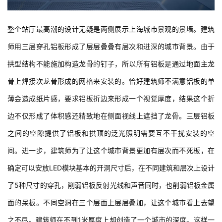
整个站厅最高潮的设计无疑是两侧展示上海城市景观的景墙。建筑
师用三层穿孔铝板形成了层层叠叠有层次和进深的城市背景。由于
拱型结构不能施加构造龙骨的钉子，所以所有铝板是通过地面主龙
骨上焊接次龙骨形成的网格来安装的。恰好建筑师不满意铝板的单
薄会造成纸片感，要求铝板折边来形成一个视觉厚度，结果这个折
边不仅形成了体积感还精致地在侧面视线上遮挡了龙骨。三层铝板
之间的空隙提供了铝板和拱顶的泛光照明需要互不干扰安装的空
间。进一步，建筑师为了让这个城市背景更加有层次而不死板，在
确定可以安放LED模块基本的开洞尺寸后，在不同建筑和层次上设计
了5种尺寸的穿孔，削弱铝板反射光线和声音同时，也削弱铝板金属