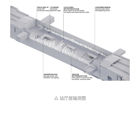
△ 站厅层轴测图