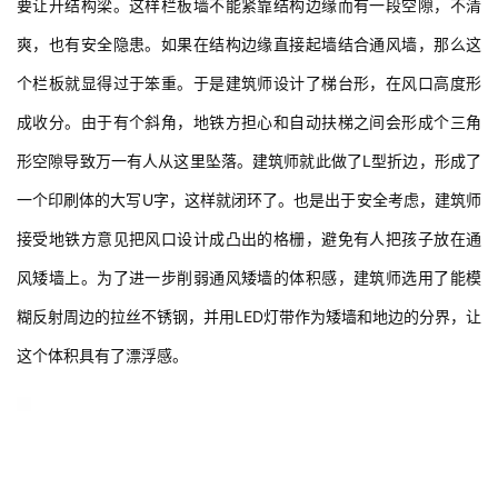
活。通风口结合栏板形成通风矮墙的设计固然清爽，但通风管道需
要让开结构梁。这样栏板墙不能紧靠结构边缘而有一段空隙，不清
爽，也有安全隐患。如果在结构边缘直接起墙结合通风墙，那么这
个栏板就显得过于笨重。于是建筑师设计了梯台形，在风口高度形
成收分。由于有个斜角，地铁方担心和自动扶梯之间会形成个三角
形空隙导致万一有人从这里坠落。建筑师就此做了L型折边，形成了
一个印刷体的大写U字，这样就闭环了。也是出于安全考虑，建筑师
接受地铁方意见把风口设计成凸出的格栅，避免有人把孩子放在通
风矮墙上。为了进一步削弱通风矮墙的体积感，建筑师选用了能模
糊反射周边的拉丝不锈钢，并用LED灯带作为矮墙和地边的分界，让
这个体积具有了漂浮感。