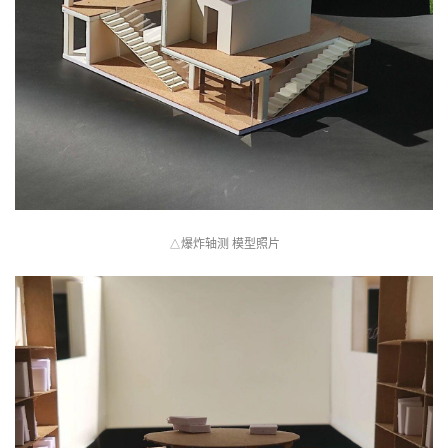
爆炸轴测 模型照片
△