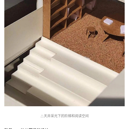
景观
△
建
筑
设
计
室
内
设
计
城
市