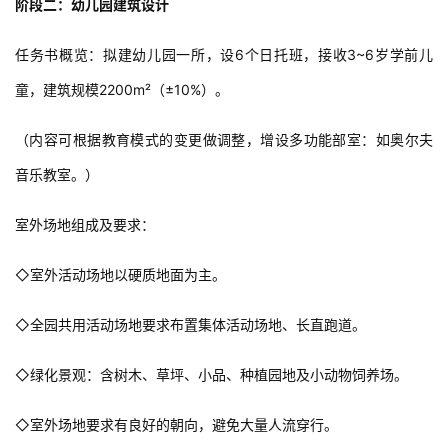
与
登录
注册
景
观
天井采光下的阶梯和阅读空间
△
阶段二：幼儿园建筑设计
建
筑
任务书概览：拟建幼儿园一所，设6个日托班，接收3~6岁学前儿
专
童，建筑规模2200m²（±10%）。
教
（内容可根据教育模式的变更做调整，增设多功能部室：如奥尔夫
极
音乐教室。）
速
工
室外场地组成及要求：
作
流
◇室外活动场地以硬质地面为主。
◇全园共用活动场地要求布置集体活动场地、长直跑道。