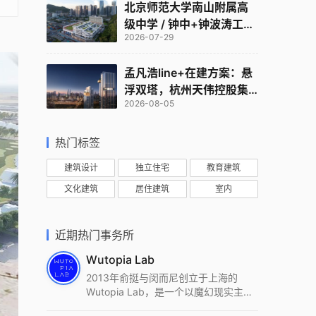
北京师范大学南山附属高
级中学 / 钟中+钟波涛工作
2026-07-29
室
孟凡浩line+在建方案：悬
浮双塔，杭州天伟控股集
2026-08-05
团总部
热门标签
建筑设计
独立住宅
教育建筑
文化建筑
居住建筑
室内
近期热门事务所
Wutopia Lab
2013年俞挺与闵而尼创立于上海的
Wutopia Lab，是一个以魔幻现实主
义，创造日常奇迹的全球本地化先锋建