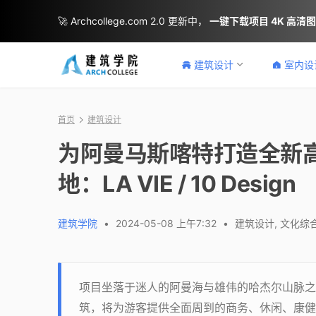
🚀 Archcollege.com 2.0 更新中，
一键下载项目 4K 高清
建筑设计
室内设
首页
建筑设计
为阿曼马斯喀特打造全新
地：LA VIE / 10 Design
建筑学院
•
2024-05-08 上午7:32
•
建筑设计
,
文化综
项目坐落于迷人的阿曼海与雄伟的哈杰尔山脉之
筑，将为游客提供全面周到的商务、休闲、康健