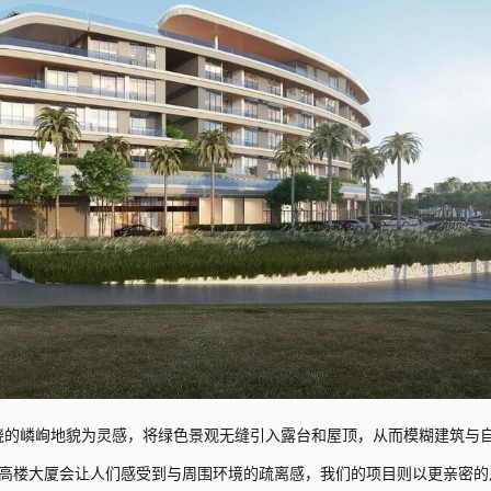
阿曼海岸线环绕的嶙峋地貌为灵感，将绿色景观无缝引入露台和屋顶，从而模糊建筑与
高楼大厦会让人们感受到与周围环境的疏离感，我们的项目则以更亲密的