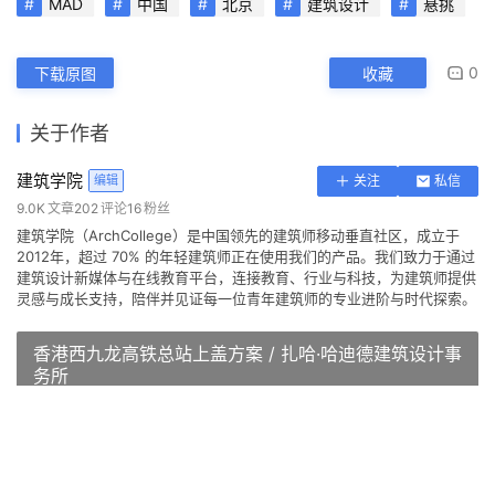
音视频顾问：中广电广播电影电视设计研究院
摄影：存在建筑、CreatAR Images、朱雨蒙、ChillShine丘文三映
本文来自 ©
建筑学院
， 发布于 ©
建筑学院官方网站
。 未经授
权，禁止转载或摘编。
编辑版本版权归 ©
建筑学院官方网站
所有， 设计、图纸及照片版
权归设计方 ©
建筑学院
所有。
↗
查看作者在建筑学院发布的更多作品：
建筑学院 @ 建筑学院官方
网站
MAD
中国
北京
建筑设计
悬挑
0
下载原图
收藏
关于作者