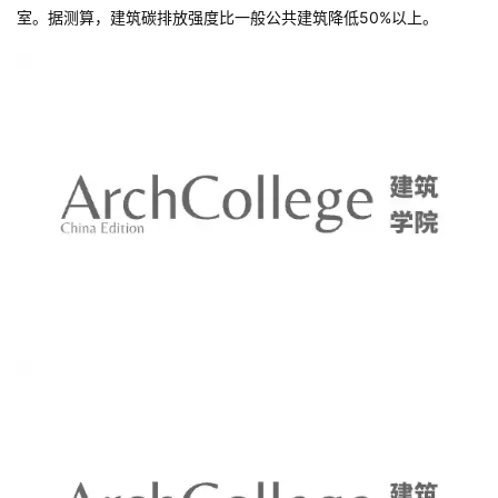
通风系统均藏于吊顶和绿色屋顶的混凝土“叶脉”之下，让建筑外观更
加简洁完整。屋面使用轻质土，并种植低维护植被，在满足屋面荷
载需求、达到景观观感和质量要求的同时，也降低了景观运营成
本。此外，中关村国际创新中心还应用太阳能光伏、地源热泵等可
再生能源，采用二级能效机电设备等降碳技术，打造零能耗会议
室。据测算，建筑碳排放强度比一般公共建筑降低50%以上。