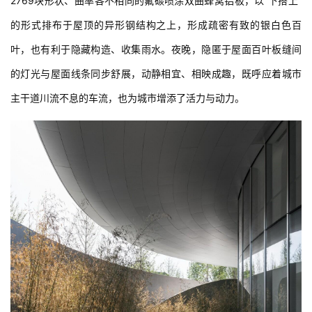
2769块形状、曲率各不相同的氟碳喷涂双曲蜂窝铝板，以“下搭上”
的形式排布于屋顶的异形钢结构之上，形成疏密有致的银白色百
叶，也有利于隐藏构造、收集雨水。夜晚，隐匿于屋面百叶板缝间
的灯光与屋面线条同步舒展，动静相宜、相映成趣，既呼应着城市
主干道川流不息的车流，也为城市增添了活力与动力。