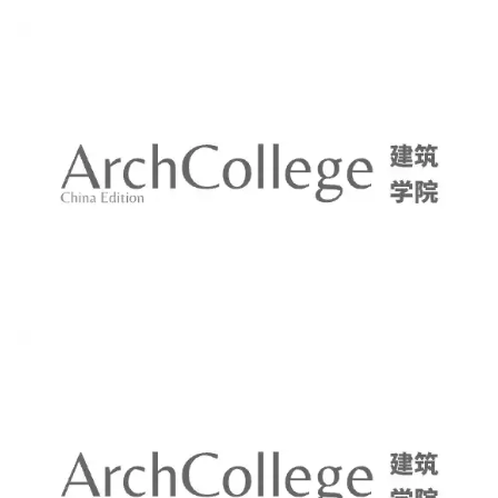
建
筑
设
计
室
内
设
计
城
市
与
登录
注册
景
观