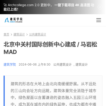
🚀 Archcollege.com 2.0 更新中，
一键下载项目 4K 高清图 功
能已上线！
首页
建筑设计
公共建筑设计
北京中关村国际创新中心建成 / 马岩松
MAD
建筑学院
2024-06-06 上午8:30
公共建筑设计
,
建筑设计
建筑的形态在大地上由北向南缓缓舒展。从不远处
的三山向会址方向远眺，建筑体量完全消隐于城市
中，绿色屋面以含蓄谦逊的姿态融入五园三山环境
中，成为其在城市内的绿色延伸，也成为都市中难