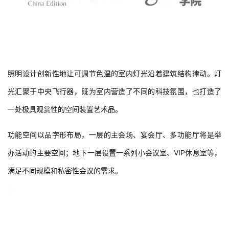
建
筑
专
照明设计创新性地让可调节色温的室内灯光沿着建筑结构律动。灯
教
光汇聚于中央飞行器，既为室内营造了不同的科技氛围，也打造了
一处极具观赏性的空间装置艺术品。
极
速
功能空间以品字形布局，一层的主会场、宴会厅、多功能厅将是举
工
办活动的主要空间；地下一层设置一系列小会议室、VIP休息室等，
作
流
满足不同规模和私密性会议的需求。