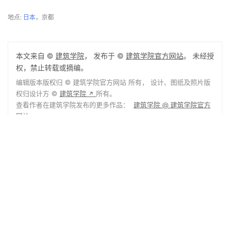
地点: 
日本
，京都
本文来自 ©
建筑学院
， 发布于 ©
建筑学院官方网站
。 未经授
权，禁止转载或摘编。
编辑版本版权归 ©
建筑学院官方网站
所有， 设计、图纸及照片版
权归设计方 ©
建筑学院
所有。
↗
查看作者在建筑学院发布的更多作品：
建筑学院 @ 建筑学院官方
网站
京都
庭院
建筑设计
日式
日本
独立住宅
0
下载原图
收藏
关于作者