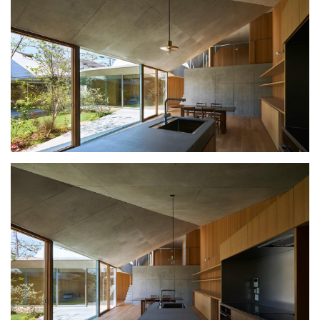
筑
设
计
室
内
设
计
城
市
与
景
观