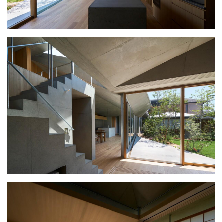
建
筑
专
教
极
速
工
作
流