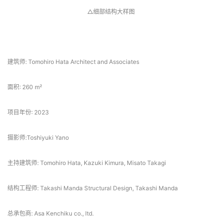
 项目信息 
建筑师: Tomohiro Hata Architect and Associates
面积: 260 m²
项目年份: 2023
摄影师:Toshiyuki Yano
主持建筑师: Tomohiro Hata, Kazuki Kimura, Misato Takagi
结构工程师: Takashi Manda Structural Design, Takashi Manda
总承包商: Asa Kenchiku co., ltd.