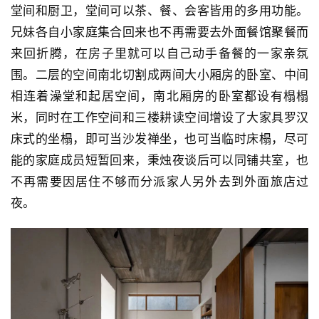
堂间和厨卫，堂间可以茶、餐、会客皆用的多用功能。
兄妹各自小家庭集合回来也不再需要去外面餐馆聚餐而
来回折腾，在房子里就可以自己动手备餐的一家亲氛
围。二层的空间南北切割成两间大小厢房的卧室、中间
相连着澡堂和起居空间，南北厢房的卧室都设有榻榻
米，同时在工作空间和三楼耕读空间增设了大家具罗汉
床式的坐榻，即可当沙发禅坐，也可当临时床榻，尽可
能的家庭成员短暂回来，秉烛夜谈后可以同铺共室，也
不再需要因居住不够而分派家人另外去到外面旅店过
夜。