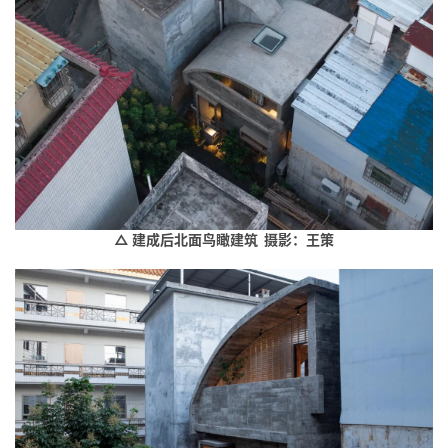
△ 建成后北面鸟瞰建筑 摄影：王策