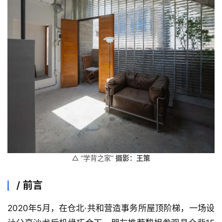
△ “学背之家”
摄影：王策
/
前言
2020年5月，在仓北·共和营造事务所屋顶阶梯，一场设