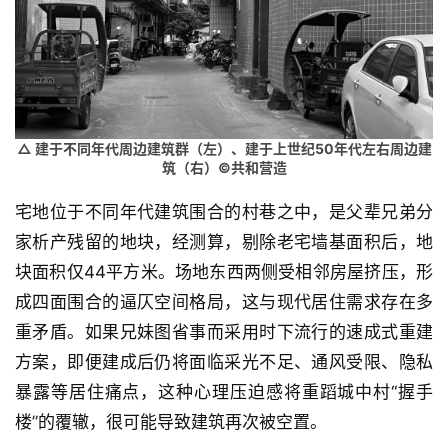
△ 建于不同年代周边建筑群（左）、建于上世纪50年代左右周边建
筑（右）©共和营造
宅地位于不同年代建筑围合的村巷之中，是父辈兄弟分
家析产残留的地块，经测算，剔除老宅墙基面积后，地
块面积仅44平方米。场地东西两侧受相邻房屋挤压，形
成四面围合的逼仄空间格局，这与现代居住需求存在多
重矛盾。如果兄妹图省事而采用时下流行的速成式重建
方案，即便建成后仍将面临采光不足、通风受限、隐私
暴露等居住痛点，这种心理压迫感将重蹈城中村“握手
楼”的覆辙，很可能导致建筑再次被空置。