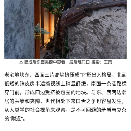
△ 建成后东面夹缝中窥看一层后院门口 摄影：王策
老宅地块东、西面三片高墙挤压成“P”形出入格局，北面
低矮的铁皮房半遮挡视线上稍显舒缓，南面一条巷路横
穿门前，形成四边受挤被包围的地块。与东、西两边邻
居的共墙和夹隙，世代相处下来口舌之争也容易发生，
从人类学的社会视角来观察，是不可回避的矛盾与复杂
的“附近”。