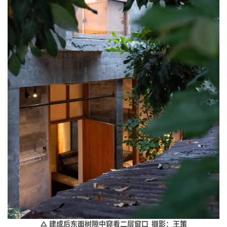
△ 建成后东面树隙中窥看二层窗口 摄影：王策