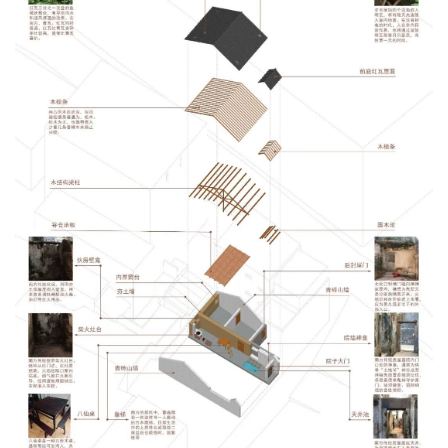
与
登录
注册
景
观
建
筑
专
教
极
速
工
作
流