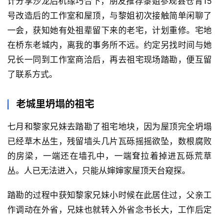
计分享沙龙后机缘巧合下，朋友推荐黎姐参观县仓背15
号改造后的工作室和屋顶，与黎姐初次接触简单闲聊了
一会，获知她有处祖辈留下来的老宅，计划重修。宅地
在桥东老城内，离我的事务所不远。约定另找时间与她
兄长一同到工作室商洽后，再去祖宅现场踏勘，便互留
了联系方式。 
老城里坍塌的祖宅
七月和黎家兄妹去踏勘了祖宅地块，因为屋顶完全坍塌
已经草木丛生，残留墙头几片瓦砾摇摇欲坠，数根腐败
的房梁，一端还在墙孔中，一端耷拉着掉进瓦砾荒草
丛。人已无法进入，只能从婶婶家屋顶天台窥探。
踏勘的过程中获知黎家兄妹小时候在此居住过，父亲工
作调动在外省，兄妹也就转入外省念书长大，工作后定