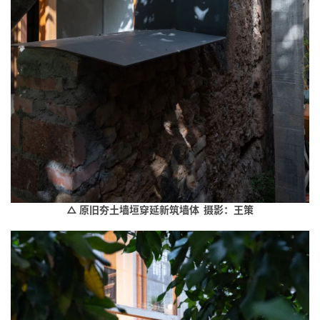
△ 原旧夯土墙垣穿延新筑墙体 摄影：王策