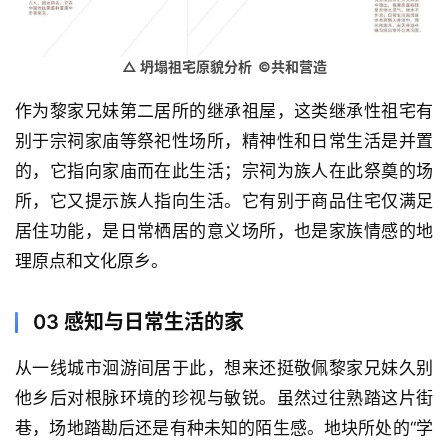
△ 坍塌祖宅原貌分析 ©共和营造
作为黎家兄妹第二居所的继承祖屋，这类继承性祖宅有
别于宗祠家庙等祭祀性场所，精神性和日常生活是并置
的，它指向家庙而在此生活；宗祠为族人在此祭奠的场
所，它又提示族人指向生活。它有别于商品住宅仅满足
居住功能，是日常栖居的意义场所，也是家族情感的地
理原点和文化原乡。
03
感知与日常生活的家
从一线城市洄游间居于此，想来还挺敬佩黎家兄妹久别
他乡后对根脉环境的珍视与敏锐。虽然过往熟踏这片街
巷，场地踏勘后还是有种未知的陌生感。地块所处的“学