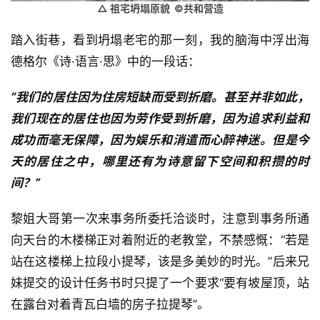
△ 祖宅坍塌原貌 ©共和营造
踏入街巷，看到坍塌老宅的那一刻，我的脑海中浮出海
德格尔《诗·语言·思》中的一段话：
“我们的居住因为住房短缺而受到折磨。甚至并非如此，
我们现在的居住也因为劳作受到折磨，因为追求利益和
成功而毫无保障，因为娱乐和消遣而心醉神迷。但是今
天的居住之中，哪里还有为诗意留下空间和积攒的时
间？”
黎姐大哥第一次来事务所委托洽谈时，注意到事务所通
向天台的木楼梯正对着附近的老教堂，不禁感慨：“若是
站在这楼梯上拉段小提琴，该是多美妙的时光。”后来兄
妹提交的设计任务书时只提了一个要求“要有坡屋顶，站
在露台对着青瓦白墙的房子拉提琴”。