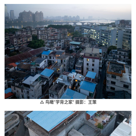
△ 鸟瞰“学背之家” 摄影：王策