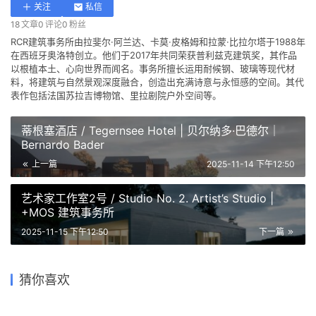
关注
私信
18
文章
0
评论
0
粉丝
RCR建筑事务所由拉斐尔·阿兰达、卡莫·皮格姆和拉蒙·比拉尔塔于1988年
在西班牙奥洛特创立。他们于2017年共同荣获普利兹克建筑奖，其作品
以根植本土、心向世界而闻名。事务所擅长运用耐候钢、玻璃等现代材
料，将建筑与自然景观深度融合，创造出充满诗意与永恒感的空间。其代
表作包括法国苏拉吉博物馆、里拉剧院户外空间等。
蒂根塞酒店 / Tegernsee Hotel | 贝尔纳多·巴德尔｜
Bernardo Bader
上一篇
2025-11-14 下午12:50
艺术家工作室2号 / Studio No. 2. Artist’s Studio |
+MOS 建筑事务所
2025-11-15 下午12:50
下一篇
苏黎世艺术馆扩展项目
罗马窑炉发现空间 / Roman
巴林王国国家馆 / National
Kunsthaus Zurich Extension
Kiln Discovery Space in
斯克茨恩歌剧院 /
乌德米勒喷射塔博物馆
Pavilion of the Kingdom of
| 大卫·奇珀菲尔德建筑事务所
Vilassar de Dalt | 托尼·希罗
Philharmonic Hall In
Windermere Jetty Museum
达阿玛费学校 / Dar al Marefa
Bahrain | 安妮·霍尔特罗普｜
猜你喜欢
｜David Chipperfield
内斯｜Toni Gironès
Szczecin | 巴罗齐与维加建筑
| 卡莫迪·格罗克建筑事务所｜
School | RCR 建筑事务所
Anne Holtrop
事务所
Carmody Groarke
2025-11-18
2025-11-12
2025-11-08
2026-03-10
公共建筑设计
公共建筑设计