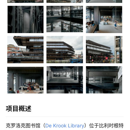
内
设
计
城
市
与
登录
注册
景
观
建
筑
专
项目概述
教
克罗洛克图书馆（
De Krook Library
）位于比利时根特