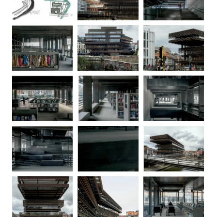
建
筑
设
计
室