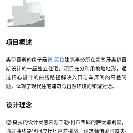
建
筑
项目概述
设
计
奥伊雷斯的房子是
德·莫拉
建筑事务所在葡萄牙奥伊雷
斯设计的一座独立住宅。项目充分利用坡地地形，通
过精心设计的曲线路径解决入口与车库间的高差问
室
内
题，体现了现代住宅建筑与自然环境的和谐对话。
设
计
设计理念
德·莫拉的设计灵感来源于勒·柯布西耶的萨伏耶别墅，
城
市
通过曲线路径回应场地高差挑战。建筑师借鉴阿道夫·