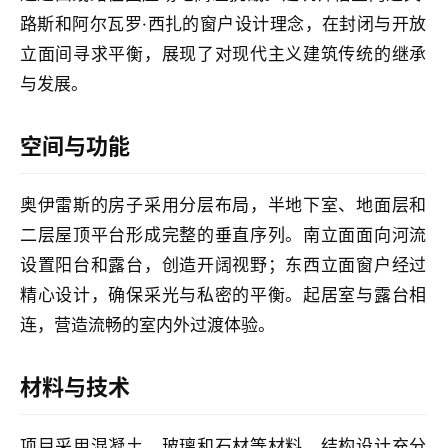
与
路斯和阿尔瓦罗·西扎的窗户设计理念，在封闭与开放
登录
注册
景
立面间寻求平衡，展现了对现代主义建筑传统的继承
观
与发展。
建
空间与功能
筑
专
奥伊雷斯的房子采用分层布局，半地下室、地面层和
教
二层屋顶平台形成完整的垂直序列。南立面面向河流
设置阳台和露台，创造开阔视野；东西立面窗户经过
极
精心设计，确保采光与私密的平衡。起居室与露台相
速
连，营造流畅的室内外过渡体验。
工
作
材料与技术
流
项目采用混凝土、玻璃和石材等材料，结构设计充分