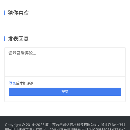
柏林艺术家之家 House for an
花园小屋 / Garden House |
帕劳Solità岛Plegamans的住
House at the Bäumle /
Artist, Berlin | 卡鲁索·圣约翰
安妮·霍尔特罗普｜Anne
Trail House / Trail House | 安
宅 / House in Palau Solità i
Vertical Living | 贝尔纳多·巴
猜你喜欢
建筑事务所｜Caruso St John
Holtrop
乌尔斯塔雷之家 / House in
妮·霍尔特罗普｜Anne
Plegamans | HArquitectes
德尔｜Bernardo Bader
Ullastret | HArquitectes
Holtrop
2025-11-22
2026-03-11
2026-02-12
2025-11-19
公共建筑设计
住宅建筑设计
2026-04-06
2026-03-13
住宅建筑设计
公共建筑设计
住宅建筑设计
住宅建筑设计
发表回复
请登录后评论...
登录
后才能评论
提交
Copyright © 2014-2025
厦门市云创联达信息科技有限公司，禁止以商业性目
的使用『建筑学院』的内容，非商业性转载请联系我们
闽ICP备15013437号-2