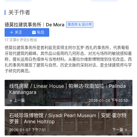
关于作者
德莫拉建筑事务所｜De Mora
事务所 & 设计师
关注
私信
17
文章
0
评论
0
粉丝
德莫拉建筑事务所是普利兹克奖得主阿尔瓦罗·西扎的事务所，代表葡萄
牙现代建筑的巅峰。其作品以极简的几何形态、对光与场所的敏锐感知著
称，擅长运用白色墙体与当地材料。从塞拉尔维斯博物馆到住宅改造，西
扎的事务所展现了建筑与自然、历史文脉的深刻对话，是全球建筑师与学
子研究的典范。
线性房屋 / Linear House | 帕琳达·坎南加拉｜Palinda
Kannangara
上一篇
2026-01-06 下午10:52
石岐珍珠博物馆 / Siyadi Pearl Museum | 安妮·霍尔特
罗普｜Anne Holtrop
2026-01-07 下午7:51
下一篇