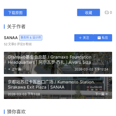
0
下载原图
收藏
关于作者
SANAA
事务所 & 设计师
关注
私信
52
文章
0
评论
0
粉丝
Gramaxo基金会总部 / Gramaxo Foundation
Headquarters | 阿尔瓦罗·西扎｜Álvaro Siza
上一篇
2026-03-02 下午12:24
京都站苏拉卡瓦出口广场 / Kumamoto Station.
Sirakawa Exit Plaza | SANAA
2026-03-03 下午1:08
下一篇
Lumiere Park Cafe |
上海新国际博览中心 A.F.A
希伯伦清真寺及文化中心 /
21世纪当代美术馆（金泽） |
SANAA（妹岛和世 + 西泽立
Shanghai / A.F.A.
Mosque and Cultural
伊瓦之家 No. 3 / SHISHI-IWA
SANAA（妹岛和世 + 西泽立
巴黎百个社会住房计划 /
猜你喜欢
卫）
SHANGHAI | SANAA
Centre, Heilbronn | 贝尔纳多·
HOUSE N.3 KARUIZAWA |
卫）
SANAA