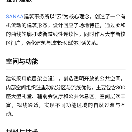
室
内
SANAA
建筑事务所以”云”为核心理念，创造了一个有
设
计
机流动的建筑形态。设计回应了场地特征，通过柔和
的曲线轮廓打破街道线性连续性，同时作为大学新校
区门户，强化建筑与城市环境的对话关系。
城
市
空间与功能
与
登录
注册
景
观
建筑采用底层架空设计，创造透明开放的公共空间。
内部空间组织注重功能分区与流线优化，主要包含800
座大型礼堂、辅助会议厅和公共休息区。空间层次丰
建
富，视线通透，实现不同功能区域的自然过渡与互
筑
专
动。
教