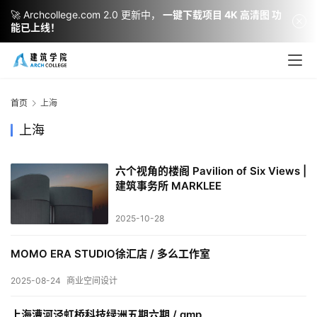
🚀 Archcollege.com 2.0 更新中，
一键下载项目 4K 高清图 功
能已上线！
首页
上海
上海
六个视角的楼阁 Pavilion of Six Views |
建筑事务所 MARKLEE
2025-10-28
建
筑
MOMO ERA STUDIO徐汇店 / 多么工作室
设
计
2025-08-24
商业空间设计
上海漕河泾虹桥科技绿洲五期六期 / gmp