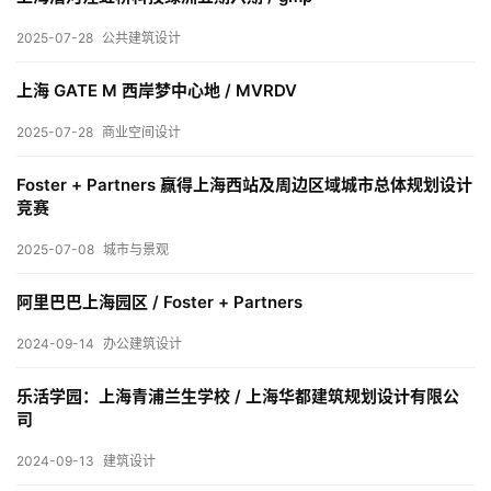
室
2025-07-28
公共建筑设计
内
设
上海 GATE M 西岸梦中心地 / MVRDV
计
2025-07-28
商业空间设计
Foster + Partners 赢得上海西站及周边区域城市总体规划设计
城
竞赛
市
与
2025-07-08
城市与景观
登录
注册
景
观
阿里巴巴上海园区 / Foster + Partners
2024-09-14
办公建筑设计
建
乐活学园：上海青浦兰生学校 / 上海华都建筑规划设计有限公
筑
司
专
教
2024-09-13
建筑设计