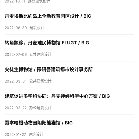
2022-10-11
办公建筑设计
内
设
丹麦埃斯比约岛上全新教育园区设计 / BIG
计
2022-08-30
建筑设计
城
转角飘移，丹麦难民博物馆 FLUGT / BIG
市
2022-07-06
公共建筑设计
与
登录
注册
景
安徒生博物馆 / 隈研吾建筑都市设计事务所
观
2022-03-31
公共建筑设计
建筑促进多学科协同：丹麦神经科学中心方案 / BIG
建
筑
2022-03-22
办公建筑设计
专
教
哥本哈根动物园阴阳熊猫馆 / BIG
2022-01-27
建筑设计