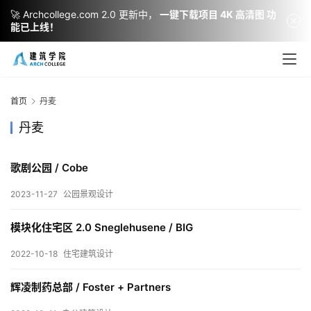
🚀 Archcollege.com 2.0 更新中，
一键下载项目 4K 高清图 功
能已上线！
首页
丹麦
丹麦
歌剧公园 / Cobe
2023-11-27
公园景观设计
建
筑
模块化住宅区 2.0 Sneglehusene / BIG
设
计
2022-10-18
住宅建筑设计
辉凌制药总部 / Foster + Partners
室