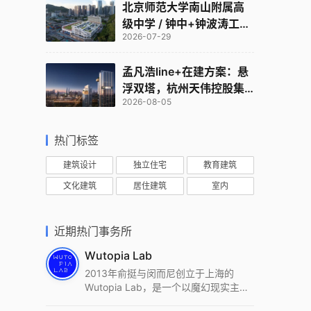
北京师范大学南山附属高
级中学 / 钟中+钟波涛工作
2026-07-29
室
孟凡浩line+在建方案：悬
浮双塔，杭州天伟控股集
2026-08-05
团总部
热门标签
建筑设计
独立住宅
教育建筑
文化建筑
居住建筑
室内
近期热门事务所
Wutopia Lab
2013年俞挺与闵而尼创立于上海的
Wutopia Lab，是一个以魔幻现实主
义，创造日常奇迹的全球本地化先锋建