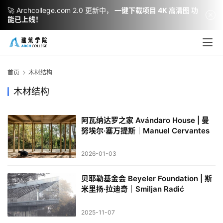
🚀 Archcollege.com 2.0 更新中，
一键下载项目 4K 高清图 功
能已上线！
建
筑
设
首页
木材结构
计
木材结构
阿瓦纳达罗之家 Avándaro House | 曼
室
努埃尔·塞万提斯｜Manuel Cervantes
内
设
2026-01-03
计
贝耶勒基金会 Beyeler Foundation | 斯
米里扬·拉迪奇｜Smiljan Radić
城
市
2025-11-07