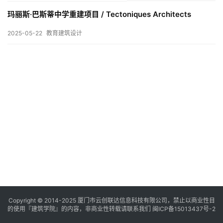
与
登录
注册
景
玛丽斯·巴斯蒂中学重建项目 / Tectoniques Architects
观
2025-05-22
教育建筑设计
建
筑
专
教
极
速
工
作
流
Copyright © 2014-2025
厦门市云创联达信息科技有限公司，禁止以商业性目
的使用『建筑学院』的内容，非商业性转载请联系我们
闽ICP备15013437号-2