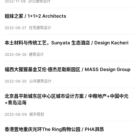
2022-11-06
办公建筑设计
内
设
姐妹之家 / 1+1>2 Architects
计
2022-06-27
住宅建筑设计
本土材料与传统工艺，Sunyata 生态酒店 / Design Kacheri
城
市
2022-06-26
建筑设计
与
登录
注册
景
福西大猩猩基金艾伦·德杰尼勒斯园区 / MASS Design Group
观
2022-06-20
公共建筑设计
北京昌平新城东区中心区城市设计方案 / 中粮地产+中国中元
建
+青岛沿海
筑
2022-06-09
城市规划
专
教
香港置地重庆光环The Ring购物公园 / PHA湃昂