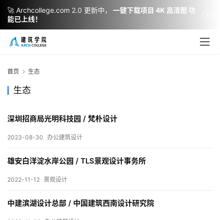
🚀 Archcollege.com 2.0 更新中，
一键下载项目 4K 高清图 功
能已上线！
首页
生态
生态
深圳招商局光明科技园 / 梵朴设计
2023-08-30
办公建筑设计
建
筑
雄安白洋淀水岸公园 / TLS景观设计事务所
设
计
2022-11-12
景观设计
中建滨湖设计总部 / 中国建筑西南设计研究院
室