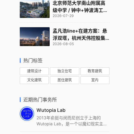
北京师范大学南山附属高
级中学 / 钟中+钟波涛工作
2026-07-29
室
孟凡浩line+在建方案：悬
浮双塔，杭州天伟控股集
2026-08-05
团总部
热门标签
建筑设计
独立住宅
教育建筑
文化建筑
居住建筑
室内
近期热门事务所
Wutopia Lab
2013年俞挺与闵而尼创立于上海的
Wutopia Lab，是一个以魔幻现实主
义，创造日常奇迹的全球本地化先锋建