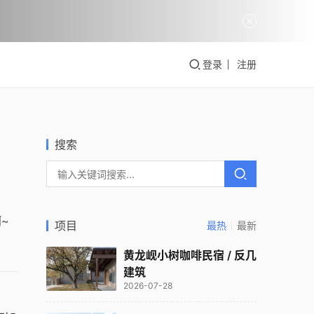
登录
注册
搜索
~
项目
最热
最新
黄龙岘小树咖啡民宿 / 反几
建筑
2026-07-28