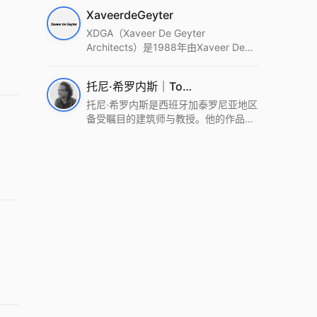
筑设计事务所。Wutopia Lab以复杂系
XaveerdeGeyter
统这种新的思维范式为基础，以上海性
和生活性为介入设计的原点，以建筑为
XDGA（Xaveer De Geyter
工具，从而推动建筑学和社会学进步。
Architects）是1988年由Xaveer De
Wutopia Lab曾在2022 The Plan
Geyter在布鲁塞尔和巴黎创立的建筑、
Award中获Honourable Mention，在
城市与景观设计事务所。事务所以其激
托尼·希罗内斯｜Toni Gironès
2022 DFA中获Merit,2021 Architizer
进的设计方法、多元的专业团队和国际
A+ Firm Awards中获Special
化的作品著称，曾获密斯·凡·德罗奖、
托尼·希罗内斯是西班牙加泰罗尼亚地区
Mention：Best Young Firm，2020 IF
Bigmat奖等多项重要奖项。XDGA主张
备受瞩目的建筑师与教授。他的作品深
Design Award，入选2017、2019、
建筑不是固定功能或解决问题，而是开
深植根于当地环境，擅长运用本土材料
2021年度《安邸AD》AD100榜单，
启场地的潜在可能，处理不确定性，容
与可持续策略，创造性地处理边界、光
2018年Archdaily评选的a selection of
纳多样且未预见的生活场景。其作品涵
线与中间空间的过渡，以此提升空间的
the world’s best Architects，以及
盖文化、教育、居住、商业等多种类
可居住性。其代表作如塞罗巨石陵墓文
Architectural Record 评选的Design
型，遍布欧洲及全球。
化服务空间、巴达洛纳35住宅等，都体
Vanguard，是2018年度唯一入选的中
现了对场地历史的尊重与现代的转译，
国事务所。
展现出一种诗意的、缓慢的建筑叙事。