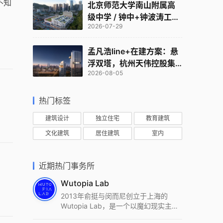
不知
北京师范大学南山附属高
级中学 / 钟中+钟波涛工作
2026-07-29
室
孟凡浩line+在建方案：悬
浮双塔，杭州天伟控股集
2026-08-05
团总部
热门标签
建筑设计
独立住宅
教育建筑
文化建筑
居住建筑
室内
近期热门事务所
Wutopia Lab
2013年俞挺与闵而尼创立于上海的
Wutopia Lab，是一个以魔幻现实主
义，创造日常奇迹的全球本地化先锋建