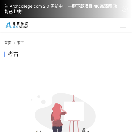
🚀 Archcollege.com 2.0 更新中，
一键下载项目 4K 高清图 功
能已上线！
建
筑
设
首页
考古
计
考古
室
内
设
计
城
市