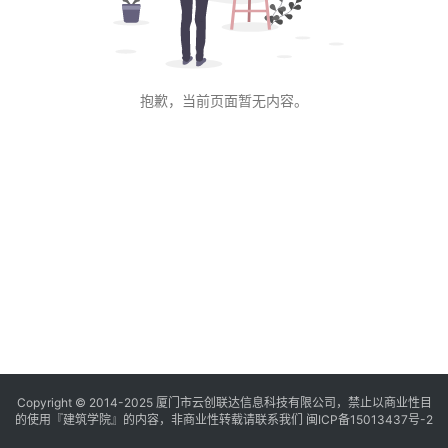
与
登录
注册
景
观
抱歉，当前页面暂无内容。
建
筑
专
教
极
速
工
作
流
Copyright © 2014-2025
厦门市云创联达信息科技有限公司，禁止以商业性目
的使用『建筑学院』的内容，非商业性转载请联系我们
闽ICP备15013437号-2